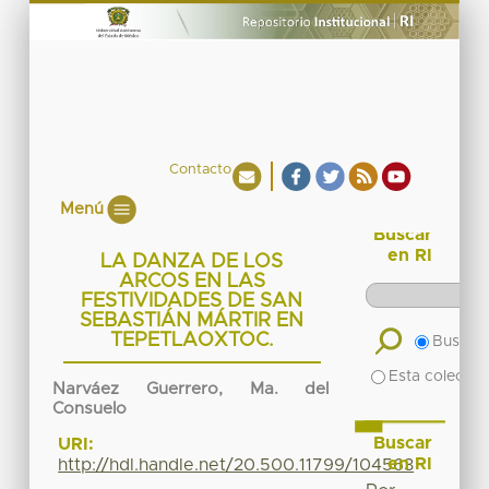
Contacto
Menú
Buscar
en RI
LA DANZA DE LOS
ARCOS EN LAS
FESTIVIDADES DE SAN
SEBASTIÁN MÁRTIR EN
TEPETLAOXTOC.
Buscar 
Esta colecció
Narváez Guerrero, Ma. del
Consuelo
Buscar
URI:
en RI
http://hdl.handle.net/20.500.11799/104563