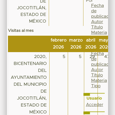
Por
DE
Fecha
JOCOTITLÁN,
de
ESTADO DE
publicación
MÉXICO
Autor
Título
Visitas al mes
Materia
Tipo
febrero
marzo
abril
mayo
Esta
2026
2026
2026
2026
colección
Fecha
2020,
5
5
29
47
de
BICENTENARIO
publicación
Autor
DEL
Título
AYUNTAMIENTO
Materia
DEL MUNICIPIO
Tipo
DE
JOCOTITLÁN,
Usuario
Acceder
ESTADO DE
MÉXICO