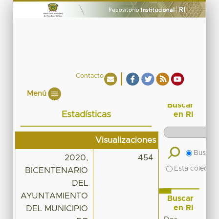
Contacto
Menú
Buscar
Estadísticas
en RI
Visualizaciones
Buscar 
2020,
454
Esta colecció
BICENTENARIO
DEL
AYUNTAMIENTO
Buscar
en RI
DEL MUNICIPIO