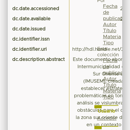
Por
Fecha
dc.date.accessioned
201
de
publicación
dc.date.available
201
Autor
dc.date.issued
Título
Materia
dc.identifier.issn
9
Tipo
Esta
dc.identifier.uri
http://hdl.handle.net/20
colección
dc.description.abstract
Este documento aborda l
Fecha
de
Intermunicipalidad de 
publicación
Sur Oriente del
Autor
(IMUSEM), creada co
Título
establecer estrategia
Materia
problemáticas en torno 
Tipo
análisis se vislumbran 
obstáculos para el desa
Usuario
la zona sur oriente del
Acceder
en un contexto do