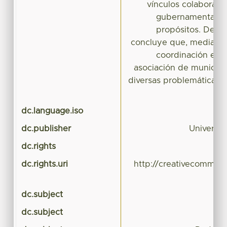
vínculos colaborati
gubernamentales 
propósitos. Del an
concluye que, mediante
coordinación en to
asociación de municip
diversas problemáticas e
dc.language.iso
dc.publisher
Universi
dc.rights
dc.rights.uri
http://creativecommons
dc.subject
dc.subject
i