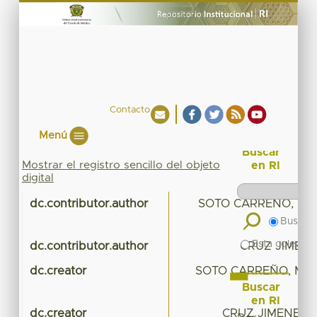
Contacto
Menú
Buscar
Mostrar el registro sencillo del objeto
en RI
digital
dc.contributor.author
SOTO CARREÑO, MA
Buscar 
Esta colecció
dc.contributor.author
CRUZ JIMENE
dc.creator
SOTO CARREÑO, MAR
Buscar
en RI
dc.creator
CRUZ JIMENEZ, 