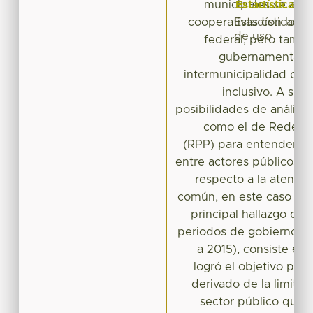
Estadísticas
municipales se artic
Estadísticas
cooperativas con los g
de uso
federal, pero tambi
gubernamentales
intermunicipalidad co
inclusivo. A su v
posibilidades de análisis
como el de Redes de
(RPP) para entender me
entre actores públicos, s
respecto a la atenci
común, en este caso de o
principal hallazgo del 
periodos de gobierno m
a 2015), consiste en
logró el objetivo por 
derivado de la limitad
sector público que r