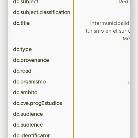
dc.subject
Redes d
dc.subject.classification
CI
dc.title
Intermunicipalidad: 
turismo en el sur ori
Méxic
dc.type
dc.provenance
dc.road
dc.organismo
Turis
dc.ambito
dc.cve.progEstudios
dc.audience
dc.audience
dc.identificator