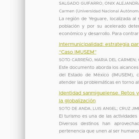
SALGADO GUIFARRO, ONIX ALEJANDR
(
Carmen
Universidad Nacional Autónom
La región de Yeguare, localizada a
población y por su acelerado deter
económico y desarrollo. Para contrarr
Intermunicipalidad: estrategia pa
“Caso IMUSEM”
;
SOTO CARREÑO, MARIA DEL CARMEN
Este documento aborda los alcances d
del Estado de México (IMUSEM), cr
atender las problemáticas en torno al 
Identidad sanmiguelense. Retos y
la globalización
;
SOTO DE ANDA, LUIS ANGEL
CRUZ JIM
El turismo es una de las actividade
Diversos destinos han aprovechad
pertenencia que unen al ser humano 