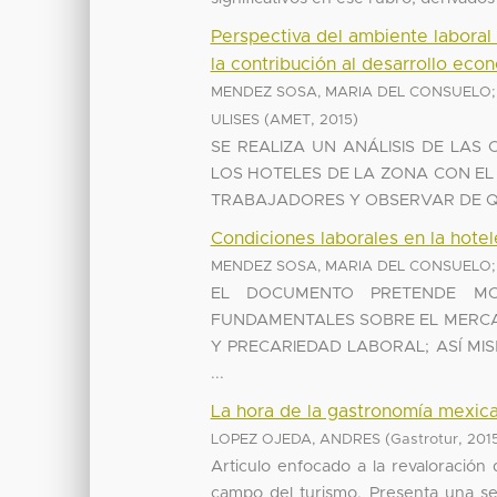
Perspectiva del ambiente laboral
la contribución al desarrollo eco
MENDEZ SOSA, MARIA DEL CONSUELO
(
,
)
ULISES
AMET
2015
SE REALIZA UN ANÁLISIS DE LA
LOS HOTELES DE LA ZONA CON EL 
TRABAJADORES Y OBSERVAR DE Q
Condiciones laborales en la hote
MENDEZ SOSA, MARIA DEL CONSUELO
EL DOCUMENTO PRETENDE MO
FUNDAMENTALES SOBRE EL MERCAD
Y PRECARIEDAD LABORAL; ASÍ MIS
...
La hora de la gastronomía mexic
(
,
LOPEZ OJEDA, ANDRES
Gastrotur
2015
Articulo enfocado a la revaloración
campo del turismo. Presenta una se