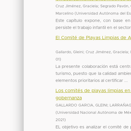
;
Cruz Jiménez, Graciela
Segrado Pavón,
(
Marcelino
Universidad Autónoma del Es
Este capítulo expone, con base en 
persiste el trabajo infantil en el sect
El Comité de Playas Limpias de A
;
;
Gallardo, Gleini
Cruz Jiménez, Graciela
)
01
La presente colaboración está centr
turismo, puesto que la calidad ambie
elementos prioritarios al certificar ...
Los comités de playas limpias en 
gobernanza
;
GALLARDO GARCIA, GLEINI
LARRAÑAG
(
Universidad Nacional Autónoma de Méxic
)
2021
EL objetivo es analizar el comité de