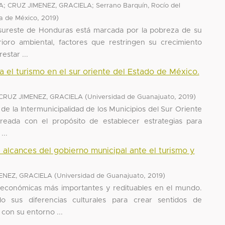
;
;
A
CRUZ JIMENEZ, GRACIELA
Serrano Barquín, Rocío del
,
)
a de México
2019
l sureste de Honduras está marcada por la pobreza de su
ioro ambiental, factores que restringen su crecimiento
estar ...
ra el turismo en el sur oriente del Estado de México.
(
,
)
CRUZ JIMENEZ, GRACIELA
Universidad de Guanajuato
2019
e la Intermunicipalidad de los Municipios del Sur Oriente
eada con el propósito de establecer estrategias para
...
 alcances del gobierno municipal ante el turismo y
(
,
)
ENEZ, GRACIELA
Universidad de Guanajuato
2019
s económicas más importantes y redituables en el mundo.
o sus diferencias culturales para crear sentidos de
con su entorno ...