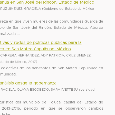
zahua en San José del Rincón, Estado de México
(
RUZ JIMENEZ, GRACIELA
Gobierno del Estado de México-
pobreza en que viven mujeres de las comunidades Guarda de
pio de San José del Rincón, Estado de México. Aborda
atizada ...
ivas y redes de políticas públicas para la
stica en San Mateo Capulhuac, México
;
;
CARRERA HERNANDEZ, ADY PATRICIA
CRUZ JIMENEZ,
,
)
stado de México
2017
es colectivas de los habitantes de San Mateo Capulhuac en
comunidad.
n análisis desde la gobernanza
;
(
GRACIELA
OLAYA ESCOBEDO, SARA IVETTE
Universidad
turística del municipio de Toluca, capital del Estado de
ón 2013-2015, período en que se observaron cambios
e las ...