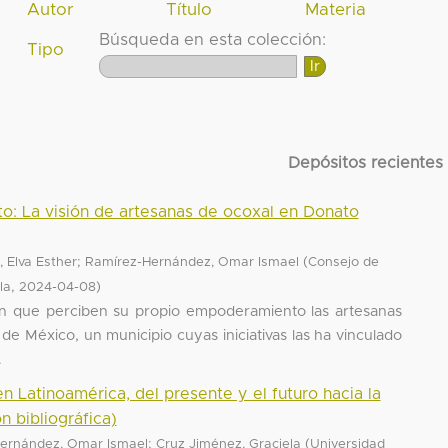
Autor
Título
Materia
Búsqueda en esta colección:
Tipo
Depósitos recientes
: La visión de artesanas de ocoxal en Donato
;
(
 Elva Esther
Ramírez-Hernández, Omar Ismael
Consejo de
,
)
la
2024-04-08
en que perciben su propio empoderamiento las artesanas
e México, un municipio cuyas iniciativas las ha vinculado
.
n Latinoamérica, del presente y el futuro hacia la
n bibliográfica)
;
(
ernández, Omar Ismael
Cruz Jiménez, Graciela
Universidad