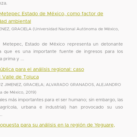
nza.
e Metepec Estado de México, como factor de
idad ambiental
(
,
ENEZ, GRACIELA
Universidad Nacional Autónoma de México
de Metepec, Estado de México representa un detonante
 ya que es una importante fuente de ingresos para los
 prima y ...
blica para el análisis regional: caso
l Valle de Toluca
;
Z JIMENEZ, GRACIELA
ALVARADO GRANADOS, ALEJANDRO
,
)
a de México
2019
ales más importantes para el ser humano; sin embargo, las
 (agrícola, urbana e industrial) han provocado su uso
..
ropuesta para su análisis en la región de Yeguare,