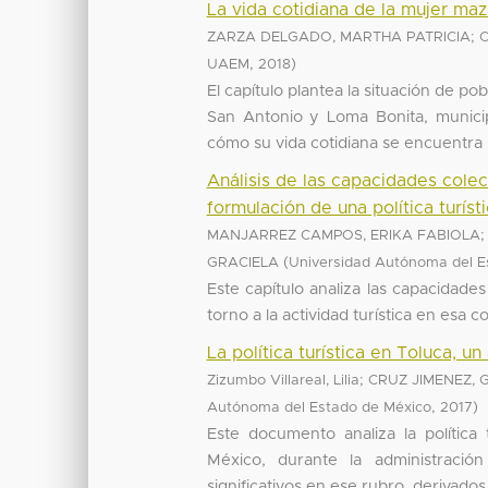
La vida cotidiana de la mujer ma
;
ZARZA DELGADO, MARTHA PATRICIA
C
,
)
UAEM
2018
El capítulo plantea la situación de 
San Antonio y Loma Bonita, munici
cómo su vida cotidiana se encuentra m
Análisis de las capacidades colect
formulación de una política turí
MANJARREZ CAMPOS, ERIKA FABIOLA
(
GRACIELA
Universidad Autónoma del E
Este capítulo analiza las capacidad
torno a la actividad turística en esa 
La política turística en Toluca, u
;
Zizumbo Villareal, Lilia
CRUZ JIMENEZ, 
,
)
Autónoma del Estado de México
2017
Este documento analiza la política 
México, durante la administraci
significativos en ese rubro, derivados d