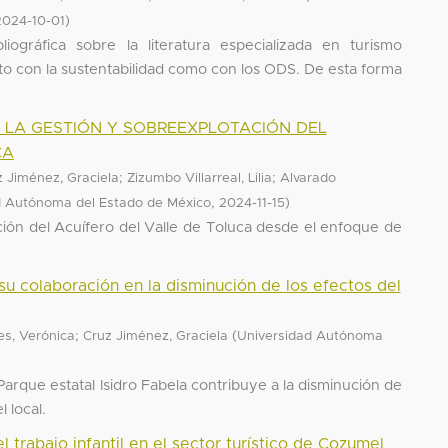
)
2024-10-01
bliográfica sobre la literatura especializada en turismo
nto con la sustentabilidad como con los ODS. De esta forma
N LA GESTIÓN Y SOBREEXPLOTACIÓN DEL
CA
;
;
 Jiménez, Graciela
Zizumbo Villarreal, Lilia
Alvarado
,
)
d Autónoma del Estado de México
2024-11-15
ción del Acuífero del Valle de Toluca desde el enfoque de
su colaboración en la disminución de los efectos del
;
(
es, Verónica
Cruz Jiménez, Graciela
Universidad Autónoma
 Parque estatal Isidro Fabela contribuye a la disminución de
l local.
 trabajo infantil en el sector turístico de Cozumel