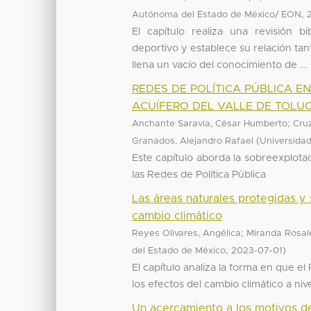
,
Autónoma del Estado de México/ EON
El capítulo realiza una revisión bi
deportivo y establece su relación ta
llena un vacío del conocimiento de ...
REDES DE POLÍTICA PÚBLICA E
ACUÍFERO DEL VALLE DE TOLU
;
Anchante Saravia, César Humberto
Cruz
(
Granados, Alejandro Rafael
Universida
Este capítulo aborda la sobreexplota
las Redes de Política Pública
Las áreas naturales protegidas y 
cambio climático
;
Reyes Olivares, Angélica
Miranda Rosal
,
)
del Estado de México
2023-07-01
El capítulo analiza la forma en que el
los efectos del cambio climático a nive
Un acercamiento a los motivos del