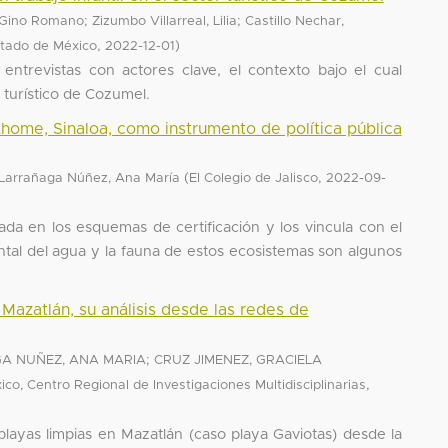
;
;
 Gino Romano
Zizumbo Villarreal, Lilia
Castillo Nechar,
,
)
tado de México
2022-12-01
entrevistas con actores clave, el contexto bajo el cual
or turístico de Cozumel.
home, Sinaloa, como instrumento de política pública
(
,
Larrañaga Núñez, Ana María
El Colegio de Jalisco
2022-09-
ada en los esquemas de certificación y los vincula con el
ntal del agua y la fauna de estos ecosistemas son algunos
Mazatlán, su análisis desde las redes de
;
A NUÑEZ, ANA MARIA
CRUZ JIMENEZ, GRACIELA
,
o, Centro Regional de Investigaciones Multidisciplinarias
 playas limpias en Mazatlán (caso playa Gaviotas) desde la