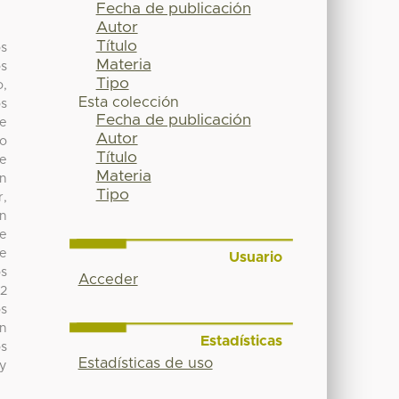
Fecha de publicación
Autor
Título
os
Materia
os
Tipo
o,
Esta colección
os
Fecha de publicación
se
Autor
do
Título
de
Materia
ón
Tipo
r,
an
ue
de
Usuario
os
Acceder
 2
os
en
Estadísticas
os
Estadísticas de uso
 y