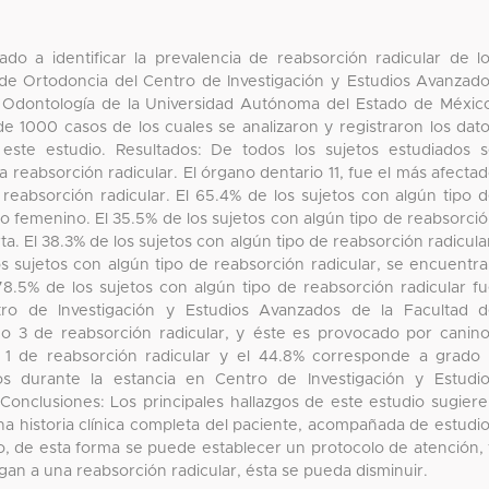
ado a identificar la prevalencia de reabsorción radicular de l
de Ortodoncia del Centro de Investigación y Estudios Avanzad
 Odontología de la Universidad Autónoma del Estado de Méxic
 1000 casos de los cuales se analizaron y registraron los dat
 este estudio. Resultados: De todos los sujetos estudiados 
a reabsorción radicular. El órgano dentario 11, fue el más afecta
reabsorción radicular. El 65.4% de los sujetos con algún tipo 
o femenino. El 35.5% de los sujetos con algún tipo de reabsorci
a. El 38.3% de los sujetos con algún tipo de reabsorción radicula
os sujetos con algún tipo de reabsorción radicular, se encuentr
8.5% de los sujetos con algún tipo de reabsorción radicular f
ro de Investigación y Estudios Avanzados de la Facultad 
o 3 de reabsorción radicular, y éste es provocado por canin
 1 de reabsorción radicular y el 44.8% corresponde a grado
s durante la estancia en Centro de Investigación y Estudi
Conclusiones: Los principales hallazgos de este estudio sugier
na historia clínica completa del paciente, acompañada de estudi
nto, de esta forma se puede establecer un protocolo de atención,
an a una reabsorción radicular, ésta se pueda disminuir.