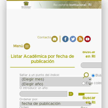
Contacto
Menú
Buscar
Listar Académica por fecha de
en RI
publicación
Saltar a un punto del índice:
Buscar 
Esta colecció
O introducir un año:
Buscar
Ordenar por:
en RI
Orden: