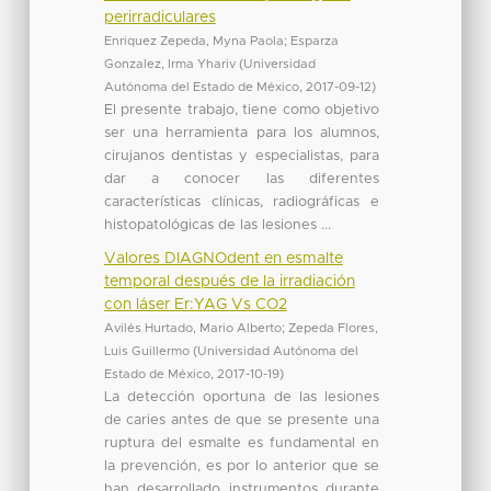
perirradiculares
Enriquez Zepeda, Myna Paola
;
Esparza
Gonzalez, Irma Yhariv
(
Universidad
Autónoma del Estado de México
,
2017-09-12
)
El presente trabajo, tiene como objetivo
ser una herramienta para los alumnos,
cirujanos dentistas y especialistas, para
dar a conocer las diferentes
características clínicas, radiográficas e
histopatológicas de las lesiones ...
Valores DIAGNOdent en esmalte
temporal después de la irradiación
con láser Er:YAG Vs CO2
Avilés Hurtado, Mario Alberto
;
Zepeda Flores,
Luis Guillermo
(
Universidad Autónoma del
Estado de México
,
2017-10-19
)
La detección oportuna de las lesiones
de caries antes de que se presente una
ruptura del esmalte es fundamental en
la prevención, es por lo anterior que se
han desarrollado instrumentos durante