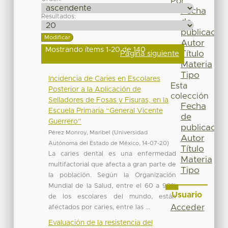
Por
Fecha
Resultados:
de
publicación
Autor
Mostrando ítems 1-20 de 140
Título
Página siguiente
Materia
Tipo
Incidencia de Caries en Escolares
Esta
Posterior a la Aplicación de
colección
Selladores de Fosas y Fisuras, en la
Fecha
Escuela Primaria “General Vicente
de
Guerrero”
publicación
Pérez Monroy, Maribel
(
Universidad
Autor
Autónoma del Estado de México
,
14-07-20
)
Título
La caries dental es una enfermedad
Materia
multifactorial que afecta a gran parte de
Tipo
la población. Según la Organización
Mundial de la Salud, entre el 60 a 90%
Usuario
de los escolares del mundo, están
Acceder
afectados por caries, entre las ...
Evaluación de la resistencia del