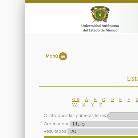
Menú
List
0-9
A
B
C
D
E
F
W
X
Y
Z
O introducir las primeras letras:
Ordenar por:
Resultados: