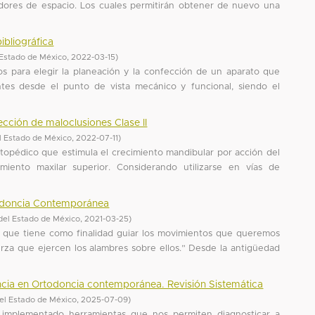
adores de espacio. Los cuales permitirán obtener de nuevo una
ibliográfica
Estado de México
,
2022-03-15
)
s para elegir la planeación y la confección de un aparato que
entes desde el punto de vista mecánico y funcional, siendo el
ección de maloclusiones Clase II
l Estado de México
,
2022-07-11
)
rtopédico que estimula el crecimiento mandibular por acción del
iento maxilar superior. Considerando utilizarse en vías de
todoncia Contemporánea
del Estado de México
,
2021-03-25
)
vo que tiene como finalidad guiar los movimientos que queremos
rza que ejercen los alambres sobre ellos.” Desde la antigüedad
cia en Ortodoncia contemporánea. Revisión Sistemática
el Estado de México
,
2025-07-09
)
implementado herramientas que nos permiten diagnosticar a