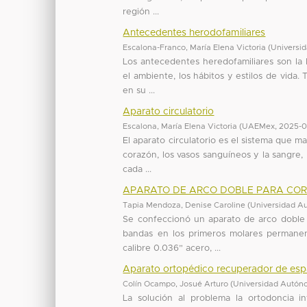
región ...
Antecedentes herodofamiliares
Escalona-Franco, María Elena Victoria
(
Universi
Los antecedentes heredofamiliares son la 
el ambiente, los hábitos y estilos de vida.
en su ...
Aparato circulatorio
Escalona, María Elena Victoria
(
UAEMex
,
2025-0
El aparato circulatorio es el sistema que m
corazón, los vasos sanguíneos y la sangre,
cada ...
APARATO DE ARCO DOBLE PARA COR
Tapia Mendoza, Denise Caroline
(
Universidad A
Se confeccionó un aparato de arco doble 
bandas en los primeros molares permanen
calibre 0.036” acero, ...
Aparato ortopédico recuperador de esp
Colín Ocampo, Josué Arturo
(
Universidad Autón
La solución al problema la ortodoncia i