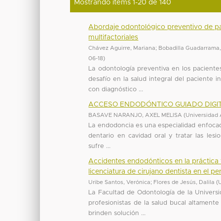
Mostrando ítems 1-20 de 140
Abordaje odontológico preventivo de pa
multifactoriales
Chávez Aguirre, Mariana
;
Bobadilla Guadarrama,
06-18
)
La odontología preventiva en los paciente
desafío en la salud integral del paciente 
con diagnóstico ...
ACCESO ENDODÓNTICO GUIADO DIGITA
BASAVE NARANJO, AXEL MELISA
(
Universidad
La endodoncia es una especialidad enfocada
dentario en cavidad oral y tratar las lesi
sufre ...
Accidentes endodónticos en la práctica 
licenciatura de cirujano dentista en el 
Uribe Santos, Verónica
;
Flores de Jesús, Dalila
(
La Facultad de Odontología de la Univer
profesionistas de la salud bucal altamente
brinden solución ...