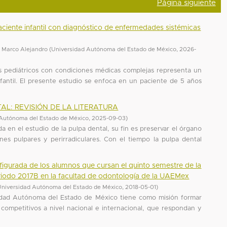
Página siguiente
ciente infantil con diagnóstico de enfermedades sistémicas
 Marco Alejandro
(
Universidad Autónoma del Estado de México
,
2026-
s pediátricos con condiciones médicas complejas representa un
infantil. El presente estudio se enfoca en un paciente de 5 años
L: REVISIÓN DE LA LITERATURA
 Autónoma del Estado de México
,
2025-09-03
)
 en el estudio de la pulpa dental, su fin es preservar el órgano
ones pulpares y perirradiculares. Con el tiempo la pulpa dental
figurada de los alumnos que cursan el quinto semestre de la
periodo 2017B en la facultad de odontología de la UAEMex
Universidad Autónoma del Estado de México
,
2018-05-01
)
sidad Autónoma del Estado de México tiene como misión formar
 competitivos a nivel nacional e internacional, que respondan y