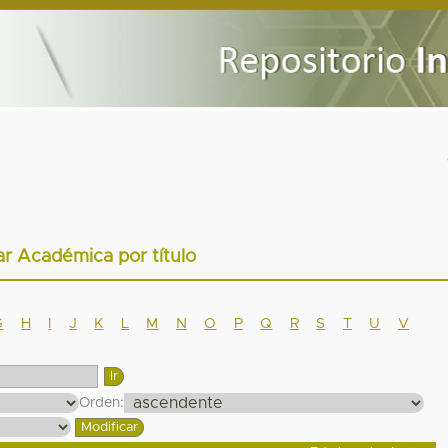
ar Académica por título
G
H
I
J
K
L
M
N
O
P
Q
R
S
T
U
V
Orden: