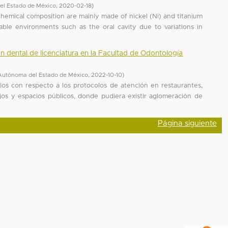
el Estado de México
,
2020-02-18
)
 chemical composition are mainly made of nickel (Ni) and titanium
table environments such as the oral cavity due to variations in
ión dental de licenciatura en la Facultad de Odontología
Autónoma del Estado de México
,
2022-10-10
)
os con respecto a los protocolos de atención en restaurantes,
ajos y espacios públicos, donde pudiera existir aglomeración de
Página siguiente