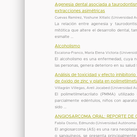
Agenesia dental asociada a taurodontis
extracciones asimétricas
Cuevas Ramírez, Yoshune Xitlalic
(
Universidad A
La relación entre agenesia y taurodonti
mitótica que altere el desarrollo dental, t
esmalte ...
Alcoholismo
Escalona-Franco, María Elena Victoria
(
Universi
El alcoholismo es una enfermedad, cuya n
las personas, genera deterioro en su salud f
Análisis de toxicidad y efecto inhibitor
de óxido de zinc y plata en polimetilmeta
Villagrán Villegas, Areli Jocabed
(
Universidad A
El polimetilmetacrilato (PMMA) utilizado
parcialmente edéntulos, niños con aparatol
sido ...
ANGIOSARCOMA ORAL: REPORTE DE C
Fabila Osorio, Edmundo
(
Universidad Autónoma 
El angiosarcoma (AS) es una rara neoplasia 
o sanguíneos, se presenta principalmente