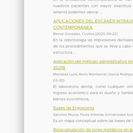
nuestros pacientes con mayor exactitud 
setenta podemos valorar ...
APLICACIONES DEL ESCÁNER INTRAO
CONTEMPORÁNEA
Bernal González, Cristina
(
2020-09-22
)
En la odontología las impresiones dentale
de los procedimientos que se lleva a cabo
estructura ...
Aplicación del método administrativo en 
2021B
Mendoza Luna, Rocío Montserrat
;
García Rodrígu
03-30
)
El laboratorio dental, como cualquier 
ingreso económico para el dueño y también
bienes económicos, ...
Bases de Ergonomía
Sánchez Reyna, Paola Ariselda
(
Universidad Aut
Es un mapa conceptual sobre las bases de 
Bioacumulación de iones metálicos en bo