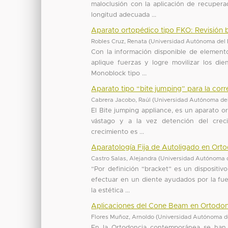
maloclusión con la aplicación de recuper
longitud adecuada ...
Aparato ortopédico tipo FKO: Revisión b
Robles Cruz, Renata
(
Universidad Autónoma del 
Con la información disponible de elemento
aplique fuerzas y logre movilizar los di
Monoblock tipo ...
Aparato tipo “bite jumping” para la corr
Cabrera Jacobo, Raúl
(
Universidad Autónoma de
El Bite jumping appliance, es un aparato o
vástago y a la vez detención del crecim
crecimiento es ...
Aparatología Fija de Autoligado en Or
Castro Salas, Alejandra
(
Universidad Autónoma 
“Por definición “bracket” es un dispositi
efectuar en un diente ayudados por la fue
la estética ...
Aplicaciones del Cone Beam en Ortodon
Flores Muñoz, Arnoldo
(
Universidad Autónoma d
En la Ortodoncia contemporánea se han 