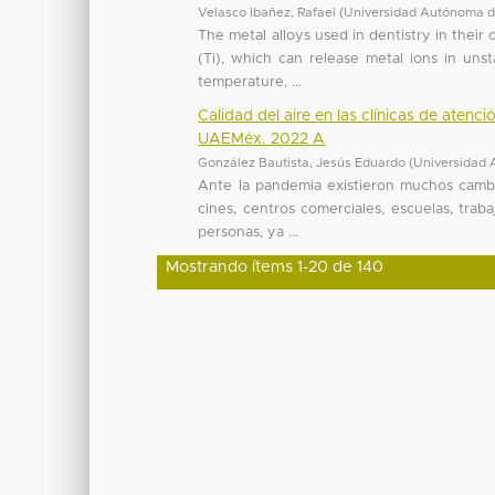
Velasco Ibañez, Rafael
(
Universidad Autónoma d
The metal alloys used in dentistry in their
(Ti), which can release metal ions in uns
temperature, ...
Calidad del aire en las clínicas de atenc
UAEMéx. 2022 A
González Bautista, Jesús Eduardo
(
Universidad 
Ante la pandemia existieron muchos cambi
cines, centros comerciales, escuelas, trab
personas, ya ...
Mostrando ítems 1-20 de 140