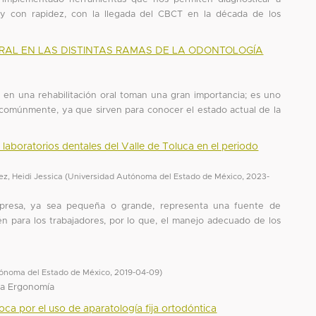
y con rapidez, con la llegada del CBCT en la década de los
RAL EN LAS DISTINTAS RAMAS DE LA ODONTOLOGÍA
s en una rehabilitación oral toman una gran importancia; es uno
 comúnmente, ya que sirven para conocer el estado actual de la
laboratorios dentales del Valle de Toluca en el periodo
ez, Heidi Jessica
(
Universidad Autónoma del Estado de México
,
2023-
empresa, ya sea pequeña o grande, representa una fuente de
 para los trabajadores, por lo que, el manejo adecuado de los
ónoma del Estado de México
,
2019-04-09
)
la Ergonomía
ca por el uso de aparatología fija ortodóntica