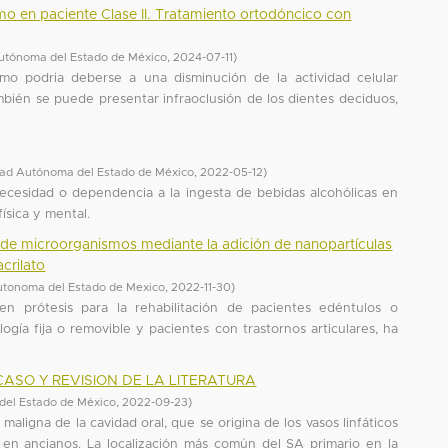
mo en paciente Clase II. Tratamiento ortodóncico con
utónoma del Estado de México
,
2024-07-11
)
smo podria deberse a una disminución de la actividad celular
ambién se puede presentar infraoclusión de los dientes deciduos,
dad Autónoma del Estado de México
,
2022-05-12
)
ecesidad o dependencia a la ingesta de bebidas alcohólicas en
ísica y mental.
io de microorganismos mediante la adición de nanopartículas
crilato
utonoma del Estado de Mexico
,
2022-11-30
)
 en prótesis para la rehabilitación de pacientes edéntulos o
ogía fija o removible y pacientes con trastornos articulares, ha
ASO Y REVISION DE LA LITERATURA
del Estado de México
,
2022-09-23
)
maligna de la cavidad oral, que se origina de los vasos linfáticos
 en ancianos. La localización más común del SA primario en la