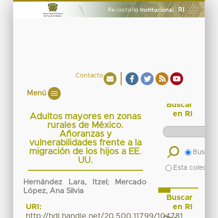
Contacto
Menú
Buscar
en RI
Adultos mayores en zonas
rurales de México.
Añoranzas y
vulnerabilidades frente a la
migración de los hijos a EE.
Buscar 
UU.
Esta colecció
Hernández Lara, Itzel
;
Mercado
López, Ana Silvia
Buscar
en RI
URI:
http://hdl.handle.net/20.500.11799/104781