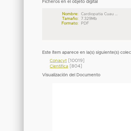
Ficheros en el objeto digital
Nombre:
Cardiopatia Cuau ...
Tamaño:
7.329Mb
Formato:
PDF
Este ítem aparece en la(s) siguiente(s) cole
[10019]
Conacyt
[804]
Científica
Visualización del Documento