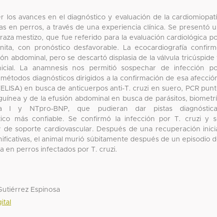
er los avances en el diagnóstico y evaluación de la cardiomiopat
s en perros, a través de una experiencia clínica. Se presentó 
aza mestizo, que fue referido para la evaluación cardiológica p
ta, con pronóstico desfavorable. La ecocardiografía confir
ón abdominal, pero se descartó displasia de la válvula tricúspide
inicial. La anamnesis nos permitió sospechar de infección p
 métodos diagnósticos dirigidos a la confirmación de esa afecció
ELISA) en busca de anticuerpos anti-T. cruzi en suero, PCR pun
guínea y de la efusión abdominal en busca de parásitos, biometr
ina I y NTpro-BNP, que pudieran dar pistas diagnóstica
ico más confiable. Se confirmó la infección por T. cruzi y 
 y de soporte cardiovascular. Después de una recuperación inici
ificativas, el animal murió súbitamente después de un episodio 
 en perros infectados por T. cruzi.
Gutiérrez Espinosa
ital