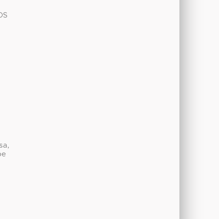
OS
sa,
be