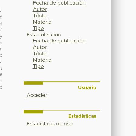
Fecha de publicación
Autor
ía
Título
un
Materia
or
Tipo
mó
Esta colección
 y
Fecha de publicación
or
Autor
n,
Título
to
Materia
ía
Tipo
s
se
al
Usuario
de
Acceder
Estadísticas
Estadísticas de uso