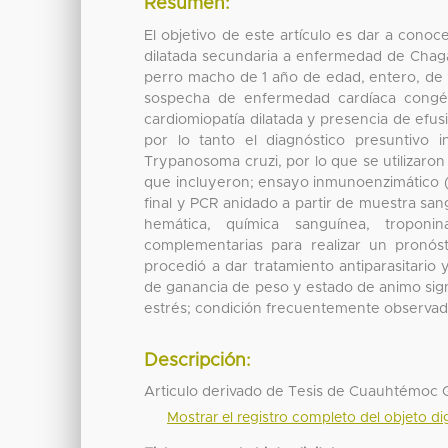
Resumen:
El objetivo de este artículo es dar a conoc
dilatada secundaria a enfermedad de Chaga
perro macho de 1 año de edad, entero, de r
sospecha de enfermedad cardíaca congéni
cardiomiopatía dilatada y presencia de efusi
por lo tanto el diagnóstico presuntivo 
Trypanosoma cruzi, por lo que se utilizaron
que incluyeron; ensayo inmunoenzimático (
final y PCR anidado a partir de muestra san
hemática, química sanguínea, tropon
complementarias para realizar un pronóst
procedió a dar tratamiento antiparasitario
de ganancia de peso y estado de animo sign
estrés; condición frecuentemente observada
Descripción:
Articulo derivado de Tesis de Cuauhtémoc 
Mostrar el registro completo del objeto dig