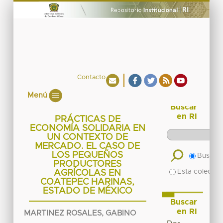
Contacto
Menú
Buscar
en RI
PRÁCTICAS DE
ECONOMÍA SOLIDARIA EN
UN CONTEXTO DE
MERCADO. EL CASO DE
LOS PEQUEÑOS
Buscar 
PRODUCTORES
Esta colecció
AGRÍCOLAS EN
COATEPEC HARINAS,
ESTADO DE MÉXICO
Buscar
en RI
MARTINEZ ROSALES, GABINO