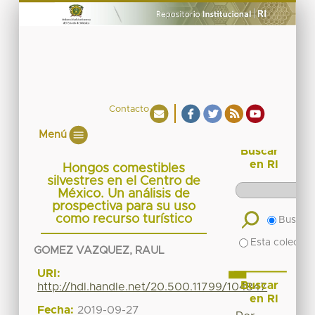
Contacto
Menú
Buscar
en RI
Hongos comestibles
silvestres en el Centro de
México. Un análisis de
prospectiva para su uso
como recurso turístico
Buscar 
Esta colecció
GOMEZ VAZQUEZ, RAUL
URI:
Buscar
http://hdl.handle.net/20.500.11799/104847
en RI
Fecha:
2019-09-27