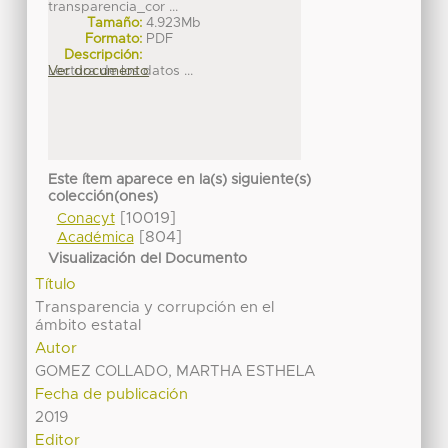
transparencia_cor ...
Tamaño:
4.923Mb
Formato:
PDF
Descripción:
Lectura de los datos ...
Ver documento
Este ítem aparece en la(s) siguiente(s)
colección(ones)
[10019]
Conacyt
[804]
Académica
Visualización del Documento
Título
Transparencia y corrupción en el
ámbito estatal
Autor
GOMEZ COLLADO, MARTHA ESTHELA
Fecha de publicación
2019
Editor