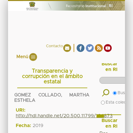
Contacto
Menú
Buscar
en RI
Transparencia y
corrupción en el ámbito
estatal
Buscar 
GOMEZ COLLADO, MARTHA
ESTHELA
Esta colecció
URI:
http://hdl.handle.net/20.500.11799/104873
Buscar
Fecha:
2019
en RI