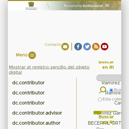
Contacto
Menú
Buscar
Mostrar el registro sencillo del objeto
en RI
digital
dc.contributor
Ramírez Gar
Buscar 
dc.contributor
Ramírez S
Esta colecció
dc.contributor
Cavaz
dc.contributor.advisor
Ramírez García,
Buscar
en RI
dc.contributor.author
BECERRIL ORTIZ,