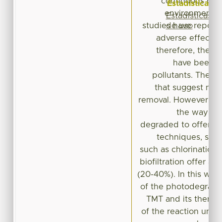
continuous pres
Estadísticas
environment ha
Estadísticas
de uso
studies have report
adverse effects i
therefore, thes
have been cl
pollutants. There 
that suggest new 
removal. However, it 
the way in 
degraded to offer mo
techniques, sinc
such as chlorination,
biofiltration offer a 
(20-40%). In this wor
of the photodegrada
TMT and its therm
of the reaction unde