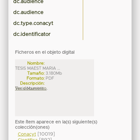
dc.audience
dc.audience
dc.type.conacyt
dc.identificator
Ficheros en el objeto digital
Nombre:
TESIS MAEST MARIA ...
Tamaño:
3.180Mb
Formato:
PDF
Descripción:
Tesis Maestría ...
Ver documento
Este ítem aparece en la(s) siguiente(s)
colección(ones)
[10019]
Conacyt