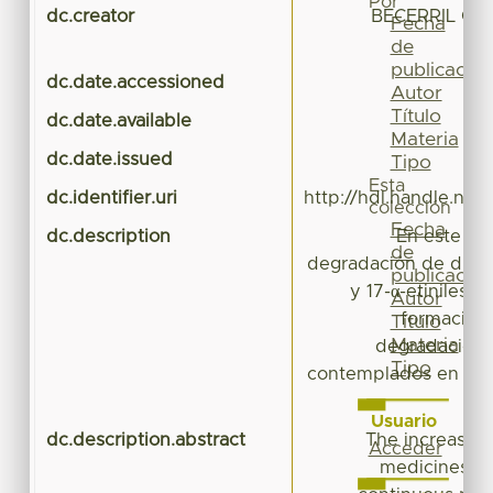
Por
dc.creator
BECERRIL ORT
Fecha
de
publicación
dc.date.accessioned
Autor
Título
dc.date.available
Materia
dc.date.issued
Tipo
Esta
dc.identifier.uri
http://hdl.handle.net
colección
Fecha
dc.description
En este pr
de
degradación de diclo
publicación
y 17-α-etinilestr
Autor
formación
Título
Materia
degradación, 
Tipo
contemplados en mét
Usuario
dc.description.abstract
The increase i
Acceder
medicines ha