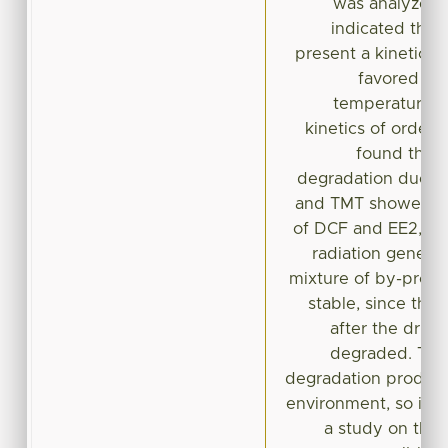
was analyzed. 
indicated that
present a kinetics o
favored wit
temperature a
kinetics of order 0
found that 
degradation due to
and TMT showed res
of DCF and EE2, th
radiation generat
mixture of by-prod
stable, since the
after the drug
degraded. The 
degradation product
environment, so it i
a study on thei