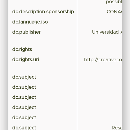
possible e
dc.description.sponsorship
CONACYT,
dc.language.iso
dc.publisher
Universidad Aut
dc.rights
dc.rights.uri
http://creativecomm
dc.subject
dc.subject
dc.subject
dc.subject
dc.subject
dc.subject
Researc