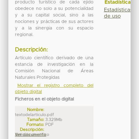
Estadísticas
producto turístico de cada ejido
obedece no solo a su potencialidad
Estadísticas
y a su capital social, sino a las
de uso
nociones y prácticas de sus actores
y a la sinergia con su espacio
regional.
Descripción:
Artículo científico derivado de una
estancia de investigación en la
Comisión Nacional de Áreas
Naturales Protegidas
Mostrar el registro completo del
objeto digital
Ficheros en el objeto digital
Nombre:
textodelarticulo.pdf
Tamaño:
3.329Mb
Formato:
PDF
Descripción:
Artículo científico
Ver documento