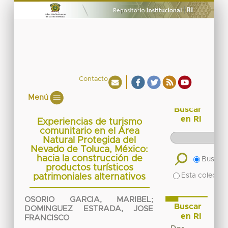
Contacto
Menú
Buscar
en RI
Experiencias de turismo
comunitario en el Área
Natural Protegida del
Nevado de Toluca, México:
hacia la construcción de
Buscar 
productos turísticos
Esta colecció
patrimoniales alternativos
OSORIO GARCIA, MARIBEL
;
Buscar
DOMINGUEZ ESTRADA, JOSE
en RI
FRANCISCO