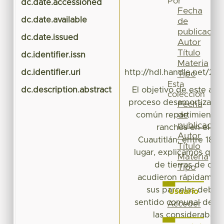
Por
dc.date.accessioned
201
Fecha
dc.date.available
201
de
publicación
dc.date.issued
Autor
Título
dc.identifier.issn
Materia
dc.identifier.uri
http://hdl.handle.net/20
Tipo
Esta
dc.description.abstract
El objetivo de este artí
colección
proceso desamortizador 
Fecha
de
común repartimiento y
publicación
ranchos en el si
Autor
Cuautitlán, entre 1856
Título
lugar, explicamos que 
Materia
de tierras de co
Tipo
acudieron rápidament
sus parcelas debido
Usuario
sentido comunal de la
Acceder
las consideraban 