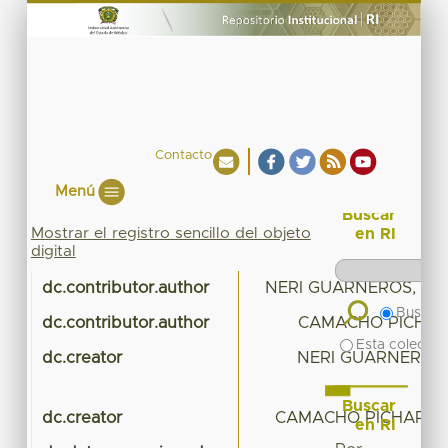
Contacto
Menú
Buscar
Mostrar el registro sencillo del objeto
en RI
digital
dc.contributor.author
NERI GUARNEROS, JO
Buscar 
dc.contributor.author
CAMACHO PICHAR
Esta colecció
dc.creator
NERI GUARNEROS,
Buscar
dc.creator
CAMACHO PICHARDO,
en RI