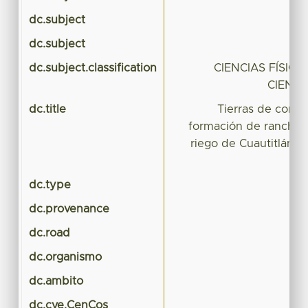
dc.subject
dc.subject
dc.subject.classification
CIENCIAS FÍSIC
CIENCI
dc.title
Tierras de comú
formación de ranchos
riego de Cuautitlán, 
dc.type
dc.provenance
dc.road
dc.organismo
dc.ambito
dc.cve.CenCos