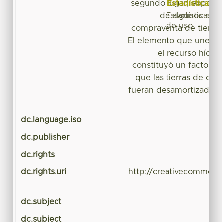
Estadísticas
segundo lugar, expone
Estadísticas
de algunos ranch
de uso
compraventa de tierras
El elemento que une a
el recurso hídri
constituyó un factor i
que las tierras de co
fueran desamortizadas 
dc.language.iso
dc.publisher
dc.rights
dc.rights.uri
http://creativecommons
dc.subject
dc.subject