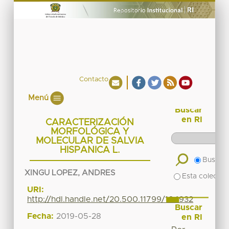
Contacto
Menú
Buscar
en RI
CARACTERIZACIÓN
MORFOLÓGICA Y
MOLECULAR DE SALVIA
HISPANICA L.
Buscar 
XINGU LOPEZ, ANDRES
Esta colecció
URI:
http://hdl.handle.net/20.500.11799/104932
Buscar
Fecha:
2019-05-28
en RI