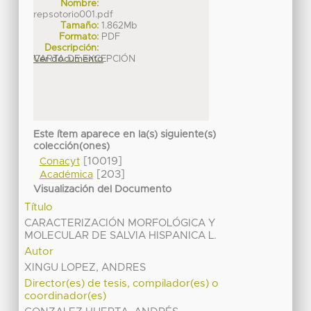
Nombre:
repsotorio001.pdf
Tamaño:
1.862Mb
Formato:
PDF
Descripción:
CARTA DE EXCEPCIÓN
Ver documento
Este ítem aparece en la(s) siguiente(s)
colección(ones)
[10019]
Conacyt
[203]
Académica
Visualización del Documento
Título
CARACTERIZACIÓN MORFOLÓGICA Y
MOLECULAR DE SALVIA HISPANICA L.
Autor
XINGU LOPEZ, ANDRES
Director(es) de tesis, compilador(es) o
coordinador(es)