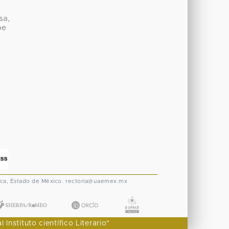
sa,
be
ca, Estado de México.
rectoria@uaemex.mx
nstituto científico Literario"