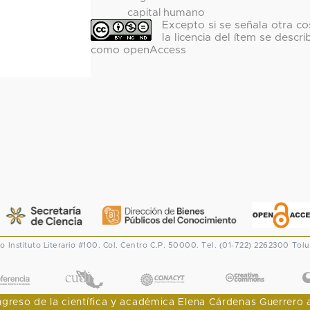
capital humano
Excepto si se señala otra co
la licencia del ítem se descri
como openAccess
co
Instituto Literario #100. Col. Centro
C.P. 50000. Tel. (01-722) 2262300
Tolu
CONACYT
eso de la científica y académica Elena Cárdenas Guerrero al I