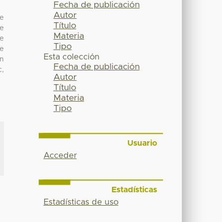
Fecha de publicación
Autor
ue
Título
se
Materia
ue
Tipo
de
Esta colección
on
Fecha de publicación
c,
Autor
Título
Materia
Tipo
Usuario
Acceder
Estadísticas
Estadísticas de uso