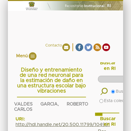
Contacto
Menú
Buscar
en RI
Diseño y entrenamiento
de una red neuronal para
la estimación de daño en
una estructura escolar bajo
vibraciones
Buscar 
Esta colecció
VALDES GARCIA, ROBERTO
CARLOS
Buscar
URI:
en RI
http://hdl.handle.net/20.500.11799/104991