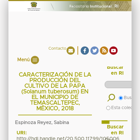
Contacto
Menú
Buscar
en RI
CARACTERIZACIÓN DE LA
PRODUCCIÓN DEL
CULTIVO DE LA PAPA
(Solanum tuberosum) EN
EL MUNICIPIO DE
Buscar 
TEMASCALTEPEC,
Esta colecció
MÉXICO, 2018
Espinoza Reyez, Sabina
Buscar
en RI
URI:
http://hdl.handle.net/20.500.11799/105006