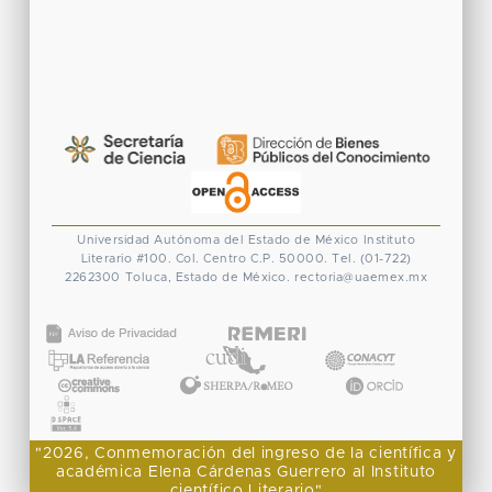
Universidad Autónoma del Estado de México
Instituto
Literario #100. Col. Centro
C.P. 50000. Tel. (01-722)
2262300
Toluca, Estado de México.
rectoria@uaemex.mx
CONACYT
"2026, Conmemoración del ingreso de la científica y
académica Elena Cárdenas Guerrero al Instituto
científico Literario"