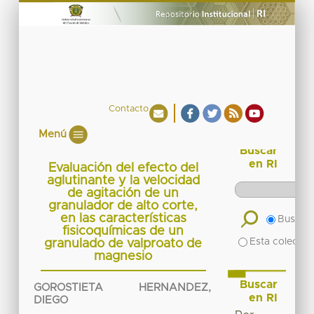
Contacto
Menú
Buscar
en RI
Evaluación del efecto del
aglutinante y la velocidad
de agitación de un
granulador de alto corte,
en las características
Buscar 
fisicoquímicas de un
Esta colecció
granulado de valproato de
magnesio
Buscar
GOROSTIETA HERNANDEZ,
en RI
DIEGO