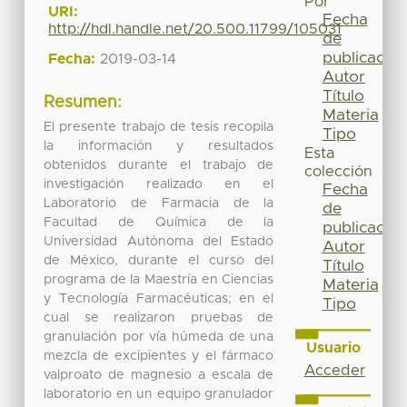
Por
URI:
Fecha
http://hdl.handle.net/20.500.11799/105031
de
publicación
Fecha:
2019-03-14
Autor
Título
Resumen:
Materia
El presente trabajo de tesis recopila
Tipo
la información y resultados
Esta
obtenidos durante el trabajo de
colección
investigación realizado en el
Fecha
Laboratorio de Farmacia de la
de
Facultad de Química de la
publicación
Universidad Autónoma del Estado
Autor
de México, durante el curso del
Título
programa de la Maestría en Ciencias
Materia
y Tecnología Farmacéuticas; en el
Tipo
cual se realizaron pruebas de
granulación por vía húmeda de una
Usuario
mezcla de excipientes y el fármaco
Acceder
valproato de magnesio a escala de
laboratorio en un equipo granulador