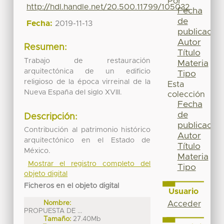
Por
http://hdl.handle.net/20.500.11799/105032
Fecha
de
Fecha:
2019-11-13
publicación
Autor
Resumen:
Título
Trabajo de restauración
Materia
arquitectónica de un edificio
Tipo
religioso de la época virreinal de la
Esta
Nueva España del siglo XVIII.
colección
Fecha
de
Descripción:
publicación
Contribución al patrimonio histórico
Autor
arquitectónico en el Estado de
Título
México.
Materia
Mostrar el registro completo del
Tipo
objeto digital
Ficheros en el objeto digital
Usuario
Nombre:
Acceder
PROPUESTA DE ...
Tamaño:
27.40Mb