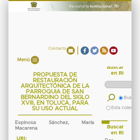
Contacto
Menú
Buscar
en RI
PROPUESTA DE
RESTAURACIÓN
ARQUITECTÓNICA DE LA
PARROQUIA DE SAN
BERNARDINO DEL SIGLO
Buscar 
XVIII, EN TOLUCA, PARA
Esta colecció
SU USO ACTUAL
Espinosa Sánchez, María
Buscar
Macarena
en RI
URI: