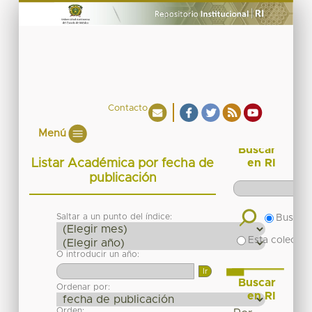
Contacto
Menú
Buscar
Listar Académica por fecha de
en RI
publicación
Saltar a un punto del índice:
Buscar 
Esta colecció
O introducir un año:
Buscar
Ordenar por:
en RI
Orden: