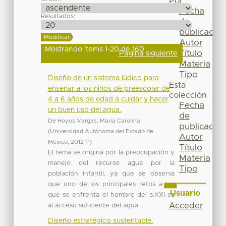
Por
Fecha
Resultados:
de
publicación
Autor
Mostrando ítems 1-20 de 160
Título
Página siguiente
Materia
Tipo
Diseño de un sistema lúdico para
Esta
enseñar a los niños de preescolar de
colección
4 a 6 años de edad a cuidar y hacer
Fecha
un buen uso del agua.
de
De Hoyos Vargas, María Carolina
publicación
(
Universidad Autónoma del Estado de
Autor
México
,
2012-11
)
Título
El tema se origina por la preocupación y
Materia
manejo del recurso agua por la
Tipo
población infantil, ya que se observa
que uno de los principales retos a los
Usuario
que se enfrenta el hombre del s.XXI es
Acceder
al acceso suficiente del agua ...
Diseño estratégico sustentable.