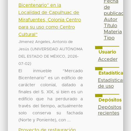
Fecha
Bicentenario” en la
de
Localidad de Capulhuac de
publicación
Autor
Mirafuentes, Colonia Centro
Título
para su uso como Centro
Materia
Cultural”
Tipo
Jimenez Angeles, Antonio de
(
Jesús
UNIVERSIDAD AUTÓNOMA
Usuario
,
DEL ESTADO DE MÉXICO
2026-
Acceder
)
07-02
El inmueble “Mercado
Estadísticas
Bicentenario” es un edificio de
Estadísticas
carácter colonial, datado a
de uso
finales del S. XIX, si bien es un
edificio que ha perdurado a
Depósitos
través del tiempo, actualmente
Depósitos
solo conserva su fachada
recientes
(Norte y Poniente), con ...
Proyecto de restauración