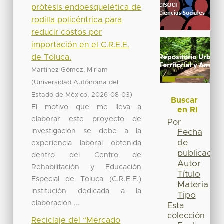
prótesis endoesquelética de
rodilla policéntrica para
reducir costos por
importación en el C.R.E.E.
de Toluca.
Martínez Gómez, Miriam
(
Universidad Autónoma del
,
)
Estado de México
2026-08-03
Buscar
El motivo que me lleva a
en RI
elaborar este proyecto de
Por
investigación se debe a la
Fecha
de
experiencia laboral obtenida
publicación
dentro del Centro de
Autor
Rehabilitación y Educación
Título
Especial de Toluca (C.R.E.E.)
Materia
institución dedicada a la
Tipo
elaboración ...
Esta
colección
Reciclaje del “Mercado