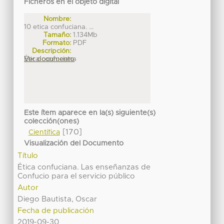
Ficheros en el objeto digital
Nombre:
10 etica confuciana. ...
Tamaño:
1.134Mb
Formato:
PDF
Descripción:
Ética confuciana
Ver documento
Este ítem aparece en la(s) siguiente(s)
colección(ones)
[170]
Científica
Visualización del Documento
Título
Ética confuciana. Las enseñanzas de
Confucio para el servicio público
Autor
Diego Bautista, Oscar
Fecha de publicación
2019-09-30