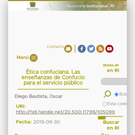
Contacto
Menú
Buscar
en RI
Ética confuciana. Las
enseñanzas de Confucio
para el servicio público
Buscar 
Diego Bautista, Oscar
Esta colecció
URI:
http://hdl.handle.net/20.500.11799/105099
Fecha:
2019-09-30
Buscar
en RI