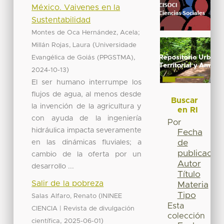
México. Vaivenes en la
Sustentabilidad
;
Montes de Oca Hernández, Acela
(
Millán Rojas, Laura
Universidade
,
Evangélica de Goiás (PPGSTMA)
)
2024-10-13
El ser humano interrumpe los
flujos de agua, al menos desde
Buscar
la invención de la agricultura y
en RI
con ayuda de la ingeniería
Por
hidráulica impacta severamente
Fecha
en las dinámicas fluviales; a
de
publicación
cambio de la oferta por un
Autor
desarrollo ...
Título
Salir de la pobreza
Materia
Tipo
(
Salas Alfaro, Renato
ININEE
Esta
CIENCIA | Revista de divulgación
colección
,
)
científica
2025-06-01