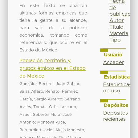
Fecha
En este texto se analizan
de
algunas formas empiricas que
publicación
Autor
tiene la gente a su alcance,
Título
para salir de la pobreza
Materia
economica, tomando como
Tipo
referencia lo que ocurre en el
Estado de México.
Usuario
Población, territorio y
Acceder
grupos étnicos en el Estado
de México
Estadísticas
;
González Becerril, Juan Gabino
Estadísticas
de uso
;
Salas Alfaro, Renato
Ramírez
;
García, Sergio Alberto
Serrano
Depósitos
;
Avilés, Tomás
Ortiz Lazcano,
Depósitos
;
Asael
Soberón Mora, José
recientes
;
Antonio
Montoya Arce,
;
Bernardino Jaciel
Mejía Modesto,
;
Alfonso
Montes de Oca Vargas,