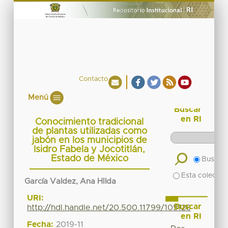
Contacto
Menú
Buscar
en RI
Conocimiento tradicional
de plantas utilizadas como
jabón en los municipios de
Isidro Fabela y Jocotitlán,
Estado de México
Buscar 
Esta colecció
García Valdez, Ana HIlda
URI:
Buscar
http://hdl.handle.net/20.500.11799/105126
en RI
Fecha:
2019-11