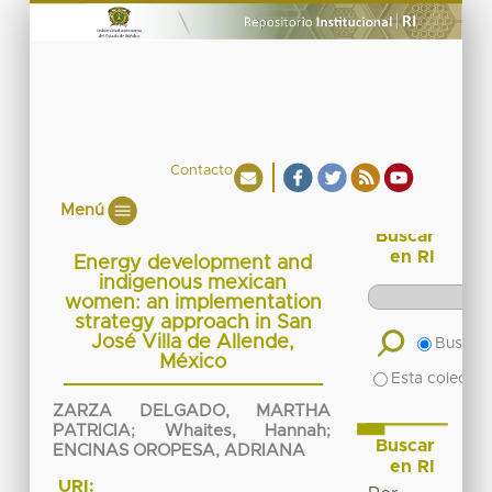
Contacto
Menú
Buscar
en RI
Energy development and
indigenous mexican
women: an implementation
strategy approach in San
José Villa de Allende,
Buscar 
México
Esta colecció
ZARZA DELGADO, MARTHA
PATRICIA
;
Whaites, Hannah
;
Buscar
ENCINAS OROPESA, ADRIANA
en RI
URI: