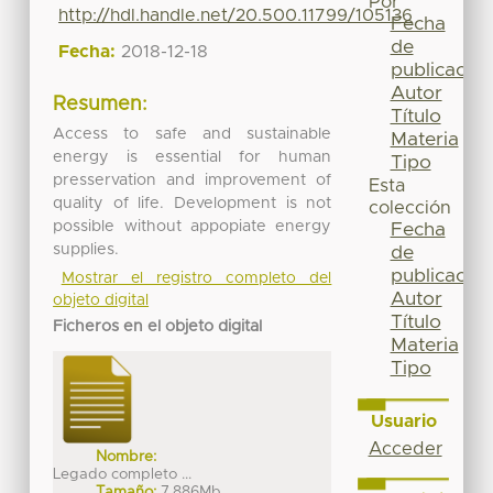
Por
http://hdl.handle.net/20.500.11799/105136
Fecha
de
Fecha:
2018-12-18
publicación
Autor
Resumen:
Título
Access to safe and sustainable
Materia
energy is essential for human
Tipo
presservation and improvement of
Esta
quality of life. Development is not
colección
possible without appopiate energy
Fecha
supplies.
de
publicación
Mostrar el registro completo del
Autor
objeto digital
Título
Ficheros en el objeto digital
Materia
Tipo
Usuario
Acceder
Nombre:
Legado completo ...
Tamaño:
7.886Mb