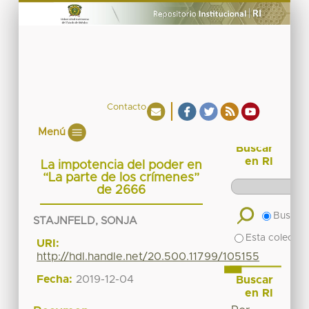
Contacto
Menú
Buscar
en RI
La impotencia del poder en
“La parte de los crímenes”
de 2666
Buscar 
STAJNFELD, SONJA
Esta colecció
URI:
http://hdl.handle.net/20.500.11799/105155
Fecha:
2019-12-04
Buscar
en RI