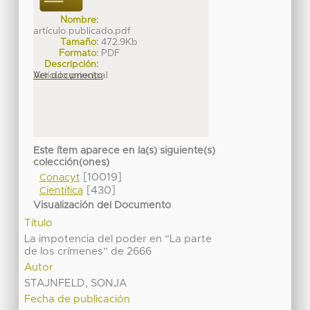
Nombre:
artículo publicado.pdf
Tamaño:
472.9Kb
Formato:
PDF
Descripción:
Artículo principal
Ver documento
Este ítem aparece en la(s) siguiente(s)
colección(ones)
[10019]
Conacyt
[430]
Científica
Visualización del Documento
Título
La impotencia del poder en “La parte
de los crímenes” de 2666
Autor
STAJNFELD, SONJA
Fecha de publicación