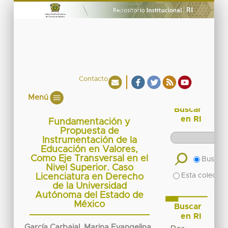
Contacto
Menú
Buscar
en RI
Fundamentación y
Propuesta de
Instrumentación de la
Educación en Valores,
Como Eje Transversal en el
Buscar 
Nivel Superior. Caso
Esta colecció
Licenciatura en Derecho
de la Universidad
Autónoma del Estado de
México
Buscar
en RI
García Carbajal, Marina Evangelina