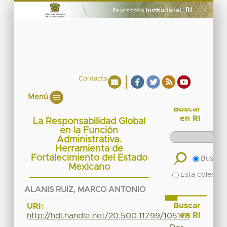
Contacto
Menú
Buscar
en RI
La Responsabilidad Global
en la Función
Administrativa.
Herramienta de
Fortalecimiento del Estado
Buscar 
Mexicano
Esta colecció
ALANIS RUIZ, MARCO ANTONIO
Buscar
URI:
en RI
http://hdl.handle.net/20.500.11799/105173