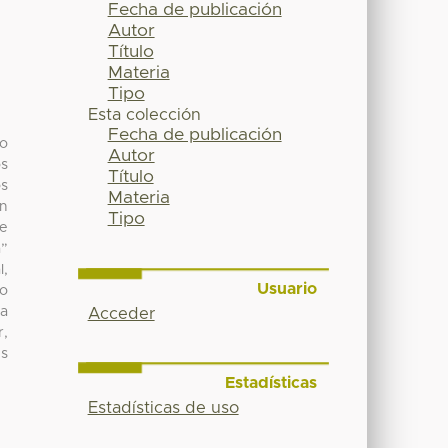
Fecha de publicación
Autor
Título
Materia
Tipo
Esta colección
Fecha de publicación
to
Autor
os
Título
os
Materia
un
Tipo
ue
a”
l,
Usuario
do
ma
Acceder
r,
us
Estadísticas
Estadísticas de uso