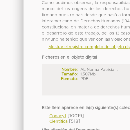
Como pudimos observar, la responsabilidad
marco del Ius cogens de los derechos huma
firmado nuestro país desde que pasó a for
Interamericano de Derechos Humanos (1948)
constitucional en materia de derechos hum
el desarrollo de este trabajo, de los 13 ca
ninguno ha tenido que ver con las violacion
Mostrar el registro completo del objeto dig
Ficheros en el objeto digital
Nombre:
AE Norma Patricia ...
Tamaño:
1.507Mb
Formato:
PDF
Este ítem aparece en la(s) siguiente(s) cole
[10019]
Conacyt
[518]
Científica