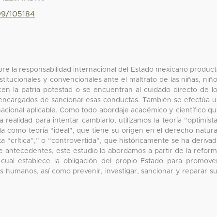
799/105184
bre la responsabilidad internacional del Estado mexicano produc
titucionales y convencionales ante el maltrato de las niñas, niñ
en la patria potestad o se encuentran al cuidado directo de l
 encargados de sancionar esas conductas. También se efectúa 
y nacional aplicable. Como todo abordaje académico y científico q
 realidad para intentar cambiarlo, utilizamos la teoría “optimist
 como teoría “ideal”, que tiene su origen en el derecho natura
ta “crítica”,” o “controvertida”, que históricamente se ha deriva
e antecedentes, este estudio lo abordamos a partir de la refor
a cual establece la obligación del propio Estado para promove
s humanos, así como prevenir, investigar, sancionar y reparar s