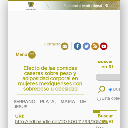
Contacto
Menú
Buscar
en RI
Efecto de las comidas
caseras sobre peso y
adiposidad corporal en
mujeres mexiquenses con
sobrepeso u obesidad
Buscar 
Esta colecció
SERRANO PLATA, MARIA DE
JESUS
Buscar
URI:
en RI
http://hdl.handle.net/20.500.11799/105225