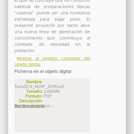
lo que se concluye que un consumo
habitual de preparaciones típicas
“caseras” puede ser una novedosa
estrategia para bajar peso. El
presente proyecto por tanto abre
una nueva línea de generación de
conocimiento que contribuye al
combate de obesidad en la
población.
Mostrar el registro completo del
objeto digital
Ficheros en el objeto digital
Nombre:
TesisDCS_MJSP_2019.pdf
Tamaño:
2.665Mb
Formato:
PDF
Descripción:
Archivo de la tesis ...
Ver documento