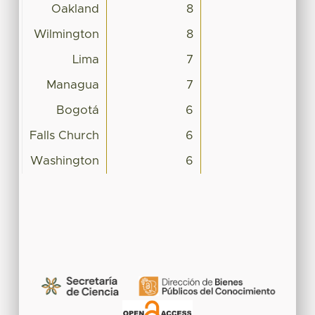
Oakland
8
Wilmington
8
Lima
7
Managua
7
Bogotá
6
Falls Church
6
Washington
6