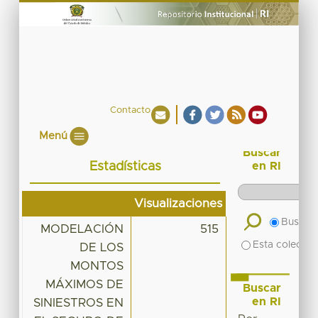
Contacto
Menú
Buscar
Estadísticas
en RI
Visualizaciones
Buscar 
MODELACIÓN
515
Esta colecció
DE LOS
MONTOS
MÁXIMOS DE
Buscar
en RI
SINIESTROS EN