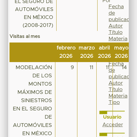
Por
EL SEGURO DE
Fecha
AUTOMÓVILES
de
EN MÉXICO
publicación
(2008-2017)
Autor
Título
Visitas al mes
Materia
Tipo
febrero
marzo
abril
mayo
ju
Esta
2026
2026
2026
2026
2
colección
Fecha
MODELACIÓN
9
11
11
14
de
DE LOS
publicación
Autor
MONTOS
Título
MÁXIMOS DE
Materia
SINIESTROS
Tipo
EN EL SEGURO
DE
Usuario
Acceder
AUTOMÓVILES
EN MÉXICO