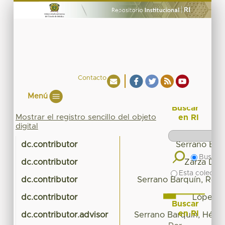
Contacto
Menú
Buscar
Mostrar el registro sencillo del objeto
en RI
digital
dc.contributor
Serrano Barq
Buscar 
dc.contributor
Zarza Delg
Esta colecció
dc.contributor
Serrano Barquín, Roc
dc.contributor
López O
Buscar
en RI
dc.contributor.advisor
Serrano Barquín, Hécto