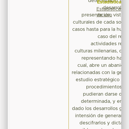
determinado, que
Estadísticas
desarrollo,
Estadísticas
de uso
preservación, vistos
culturales de cada socie
casos hasta para la hum
caso del reco
actividades real
culturas milenarias, qu
representando hasta 
cual, abre un abanico
relacionadas con la gesti
estudio estratégico pa
procedimientos qu
pudieran darse dent
determinada, y ente
dado los desarrollos gas
intensión de generar u
descifrarlos y dictam