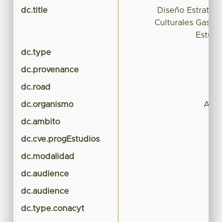
dc.title
Diseño Estratégi
Culturales Gastr
Estudi
dc.type
Te
dc.provenance
dc.road
dc.organismo
Arqu
dc.ambito
dc.cve.progEstudios
dc.modalidad
dc.audience
dc.audience
dc.type.conacyt