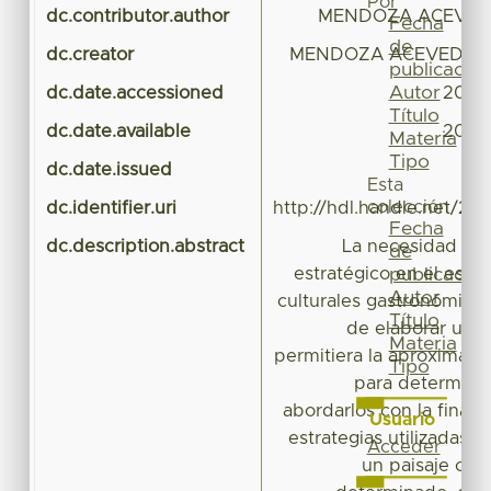
Por
dc.contributor.author
MENDOZA ACEVED
Fecha
de
dc.creator
MENDOZA ACEVEDO, M
publicación
Autor
dc.date.accessioned
2020
Título
dc.date.available
2020
Materia
Tipo
dc.date.issued
Esta
colección
dc.identifier.uri
http://hdl.handle.net/20
Fecha
dc.description.abstract
La necesidad de 
de
estratégico en el estud
publicación
Autor
culturales gastronómicos
Título
de elaborar una
Materia
permitiera la aproximaci
Tipo
para determina
abordarlos con la finali
Usuario
estrategias utilizadas p
Acceder
un paisaje cul