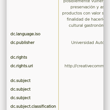
posiblemente vulnerable
preservación y asimi
productos con valor simb
finalidad de hacerlos v
cultural gastronómi
dc.language.iso
dc.publisher
Universidad Autóno
dc.rights
dc.rights.uri
http://creativecommons
dc.subject
dc.subject
dc.subject
dc.subject.classification
CI