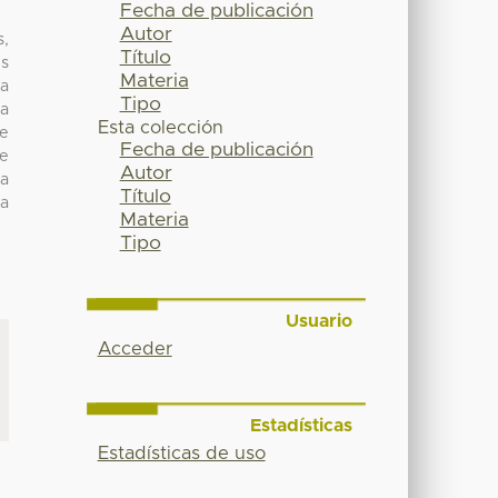
Fecha de publicación
Autor
s,
Título
es
Materia
ja
Tipo
la
Esta colección
de
Fecha de publicación
de
Autor
 a
Título
la
Materia
Tipo
Usuario
Acceder
Estadísticas
Estadísticas de uso