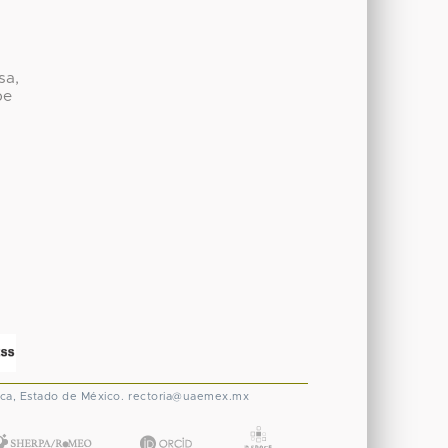
sa,
be
ca, Estado de México.
rectoria@uaemex.mx