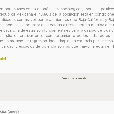
nfoques tales como económicos, sociológicos, morales, político
 República Mexicana el 43.60% de la población está en condicion
ntidades con mayor penuria, mientras que Baja California y Ba
d económica. La pobreza es afectada directamente a medida que 
ue cada una de estas son fundamentales para la calidad de vida 
consistió en analizar en el comportamiento de los indicadores 
e un modelo de regresión lineal simple. La carencia por acceso
 y calidad y espacios de vivienda son las que mayor afectan en 
ital
Ver documento
cción(ones)