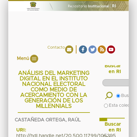
Contacto
Menú
Buscar
en RI
ANÁLISIS DEL MARKETING
DIGITAL EN EL INSTITUTO
NACIONAL ELECTORAL
COMO MEDIO DE
ACERCAMIENTO CON LA
Buscar 
GENERACIÓN DE LOS
Esta colecció
MILLENNIALS
CASTAÑEDA ORTEGA, RAÚL
Buscar
en RI
URI:
http://hdl.handle.net/20.500.11799/105395