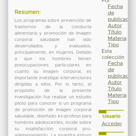
Por
Fecha
Resumen:
de
publicación
Los programas sobre prevención de
Autor
trastornos de la conducta
Título
alimentaria y promoción de imagen
Materia
corporal saludable han sido
Tipo
desarrollados y evaluados,
Esta
principalmente, en mujeres. Debido
colección
a que los hombres tienen
Fecha
preocupaciones particulares en
de
cuanto su imagen corporal, es
publicación
importante investigar intervenciones
Autor
dirigidas a ellos. Por lo tanto, el
Título
propósito de la presente
Materia
investigación fue realizar un estudio
Tipo
piloto para conocer si un programa
de promoción de imagen corporal
Usuario
saludable, diseñado ex-profeso para
hombres adolescentes, incide sobre
Acceder
su insatisfacción corporal pro-
adelgazamiento. La muestra estuvo