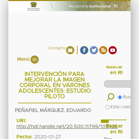
Contacto
Menú
Buscar
en RI
INTERVENCIÓN PARA
MEJORAR LA IMAGEN
CORPORAL EN VARONES
ADOLESCENTES: ESTUDIO
PILOTO
Buscar 
Esta colecció
PEÑAFIEL MÁRQUEZ, EDUARDO
URI:
Buscar
http://hdl.handle.net/20.500.11799/105428
en RI
Fecha:
2020-01-27