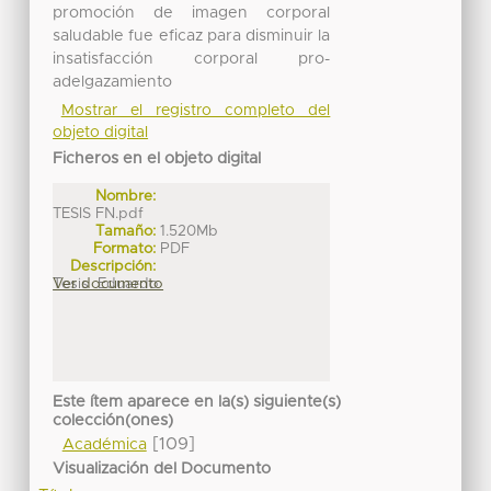
promoción de imagen corporal
saludable fue eficaz para disminuir la
insatisfacción corporal pro-
adelgazamiento
Mostrar el registro completo del
objeto digital
Ficheros en el objeto digital
Nombre:
TESIS FN.pdf
Tamaño:
1.520Mb
Formato:
PDF
Descripción:
Tesis_Eduardo
Ver documento
Este ítem aparece en la(s) siguiente(s)
colección(ones)
[109]
Académica
Visualización del Documento