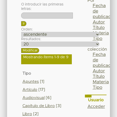
Por
O introducir las primeras
Fecha
letras:
de
publicación
Autor
Título
Orden:
Materia
Tipo
Resultados:
Esta
colección
Fecha
Mostrando ítems 1-9 de 9
de
publicación
Autor
Tipo
Título
Apuntes
[1]
Materia
Tipo
Artículo
[17]
Audiovisual
[6]
Usuario
Capítulo de Libro
[3]
Acceder
Libro
[2]