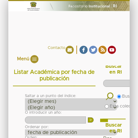
Contacto
Menú
Buscar
Listar Académica por fecha de
en RI
publicación
Saltar a un punto del índice:
Buscar 
Esta colecció
O introducir un año:
Buscar
Ordenar por:
en RI
Orden: