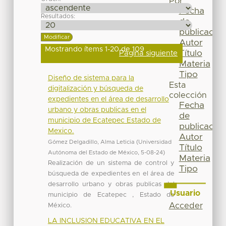
Por
Fecha
Resultados:
de
publicación
Autor
Mostrando ítems 1-20 de 109
Título
Página siguiente
Materia
Tipo
Diseño de sistema para la
Esta
digitalización y búsqueda de
colección
expedientes en el área de desarrollo
Fecha
urbano y obras publicas en el
de
municipio de Ecatepec Estado de
publicación
Mexico.
Autor
Gómez Delgadillo, Alma Leticia
(
Universidad
Título
Autónoma del Estado de México
,
5-08-24
)
Materia
Realización de un sistema de control y
Tipo
búsqueda de expedientes en el área de
desarrollo urbano y obras publicas del
Usuario
municipio de Ecatepec , Estado de
Acceder
México.
LA INCLUSION EDUCATIVA EN EL