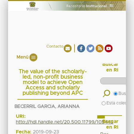
Contacto
Menú
Buscar
en RI
The value of the scholarly-
led, non-profit business
model to achieve Open
Access and scholarly
publishing beyond APC
Buscar 
Esta colecció
BECERRIL GARCIA, ARIANNA
URI:
Buscar
http://hdl.handle.net/20.500.11799/105442
en RI
Fecha:
2019-09-23