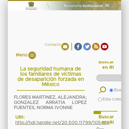
Contacto
Menú
Buscar
en RI
La seguridad humana de
los familiares de víctimas
de desaparición forzada en
México
Buscar 
FLORES MARTINEZ, ALEJANDRA
;
Esta colecció
GONZALEZ ARRATIA LOPEZ
FUENTES, NORMA IVONNE
Buscar
URI:
en RI
http://hdl.handle.net/20.500.11799/105484