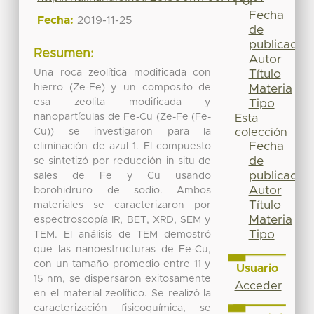
Por
Fecha
Fecha:
2019-11-25
de
publicación
Resumen:
Autor
Una roca zeolítica modificada con
Título
hierro (Ze-Fe) y un composito de
Materia
esa zeolita modificada y
Tipo
nanopartículas de Fe-Cu (Ze-Fe (Fe-
Esta
Cu)) se investigaron para la
colección
Fecha
eliminación de azul 1. El compuesto
de
se sintetizó por reducción in situ de
publicación
sales de Fe y Cu usando
Autor
borohidruro de sodio. Ambos
Título
materiales se caracterizaron por
Materia
espectroscopía IR, BET, XRD, SEM y
Tipo
TEM. El análisis de TEM demostró
que las nanoestructuras de Fe-Cu,
con un tamaño promedio entre 11 y
Usuario
15 nm, se dispersaron exitosamente
Acceder
en el material zeolítico. Se realizó la
caracterización fisicoquímica, se