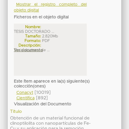
Mostrar el registro completo del
objeto digital
Ficheros en el objeto digital
Nombre:
TESIS DOCTORADO ...
Tamaño:
2.820Mb
Formato:
PDF
Descripción:
Tesis doctoral de ...
Ver documento
Este ítem aparece en la(s) siguiente(s)
colección(ones)
[10019]
Conacyt
[892]
Científica
Visualización del Documento
Título
Obtención de un material funcional de
clinoptilolita con nanopartículas de Fe-
Cu y su aplicación para la remoción