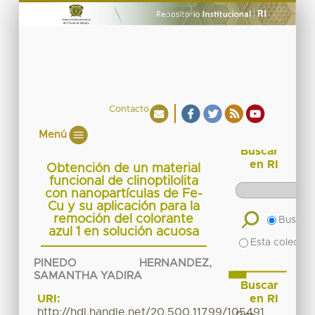
Contacto
Menú
Buscar
en RI
Obtención de un material
funcional de clinoptilolita
con nanopartículas de Fe-
Cu y su aplicación para la
remoción del colorante
Buscar 
azul 1 en solución acuosa
Esta colecció
PINEDO HERNANDEZ,
SAMANTHA YADIRA
Buscar
en RI
URI:
http://hdl.handle.net/20.500.11799/105491