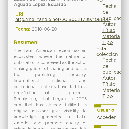
Por
Aguado López, Eduardo
Fecha
de
URI:
publicación
http://hdl.handle.net/20.500.11799/105500
Autor
Fecha:
2018-06-20
Título
Materia
Tipo
Resumen:
Esta
The Latin American region has an
colección
ecosystem where the nature of
Fecha
publication is conceived as the act of
de
making public, of sharing and not as
publicación
the publishing industry.
Autor
International, national and
Título
institutional contexts have led to a
Materia
redefinition of a project—
Tipo
Redalyc.org—that begun in 2003
and that has already fulfilled its
Usuario
original mission: give visibility to
knowledge generated in Latin
Acceder
America and promote quality of