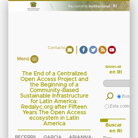
Contacto
Menú
Buscar
en RI
The End of a Centralized
Open Access Project and
the Beginning of a
Community-Based
Sustainable Infrastructure
Buscar 
for Latin America:
Esta colecció
Redalyc.org after Fifteen
Years The Open Access
ecosystem in Latin
America
Buscar
en RI
BECERRIL GARCIA, ARIANNA
;