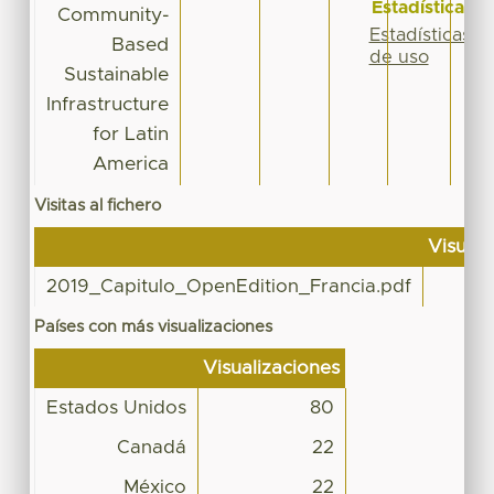
Estadísticas
Community-
Estadísticas
Based
de uso
Sustainable
Infrastructure
for Latin
America
Visitas al fichero
Visuali
2019_Capitulo_OpenEdition_Francia.pdf
Países con más visualizaciones
Visualizaciones
Estados Unidos
80
Canadá
22
México
22