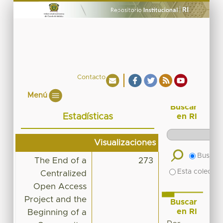
Contacto
Menú
Buscar
Estadísticas
en RI
Visualizaciones
Buscar 
The End of a
273
Esta colecció
Centralized
Open Access
Project and the
Buscar
en RI
Beginning of a