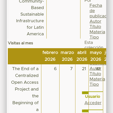
Por
Community-
Fecha
Based
de
Sustainable
publicación
Infrastructure
Autor
Título
for Latin
Materia
America
Tipo
Esta
Visitas al mes
colección
febrero
marzo
abril
mayo
juni
Fecha
de
2026
2026
2026
2026
202
publicación
Autor
The End of a
6
7
21
41
1
Título
Centralized
Materia
Open Access
Tipo
Project and
the
Usuario
Beginning of
Acceder
a