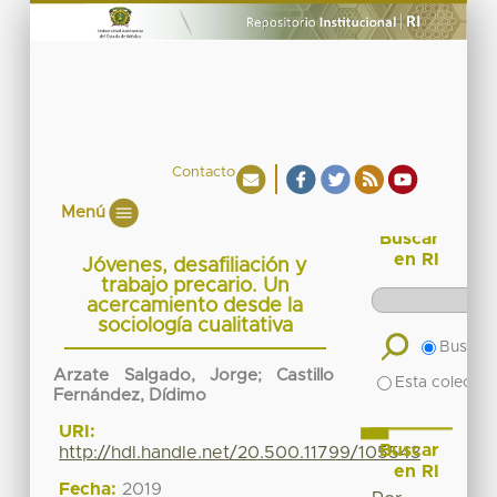
Contacto
Menú
Buscar
en RI
Jóvenes, desafiliación y
trabajo precario. Un
acercamiento desde la
sociología cualitativa
Buscar 
Arzate Salgado, Jorge
;
Castillo
Esta colecció
Fernández, Dídimo
URI:
Buscar
http://hdl.handle.net/20.500.11799/105543
en RI
Fecha:
2019