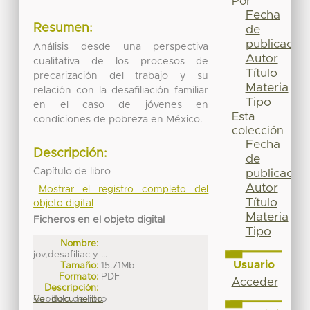
Por
Fecha
Resumen:
de
publicación
Análisis desde una perspectiva
Autor
cualitativa de los procesos de
Título
precarización del trabajo y su
Materia
relación con la desafiliación familiar
Tipo
en el caso de jóvenes en
Esta
condiciones de pobreza en México.
colección
Fecha
Descripción:
de
Capítulo de libro
publicación
Autor
Mostrar el registro completo del
Título
objeto digital
Materia
Ficheros en el objeto digital
Tipo
Nombre:
jov,desafiliac y ...
Usuario
Tamaño:
15.71Mb
Formato:
PDF
Acceder
Descripción:
Capítulo de libro
Ver documento