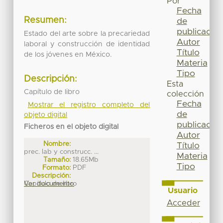
Por
Fecha
Resumen:
de
publicación
Estado del arte sobre la precariedad
Autor
laboral y construcción de identidad
Título
de los jóvenes en México.
Materia
Tipo
Descripción:
Esta
Capítulo de libro
colección
Fecha
Mostrar el registro completo del
de
objeto digital
publicación
Ficheros en el objeto digital
Autor
Nombre:
Título
prec. lab y construcc. ...
Materia
Tamaño:
18.65Mb
Tipo
Formato:
PDF
Descripción:
Capítulo de libro
Ver documento
Usuario
Acceder