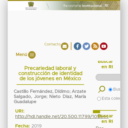
Contacto
Menú
Buscar
en RI
Precariedad laboral y
construcción de identidad
de los jóvenes en México
Buscar 
Castillo Fernández, Dídimo
;
Arzate
Salgado, Jorge
;
Nieto Díaz, María
Esta colecció
Guadalupe
URI:
Buscar
http://hdl.handle.net/20.500.11799/105544
en RI
Fecha:
2019