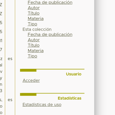
Fecha de publicación
6Z
Autor
Título
6Z
Materia
15
Tipo
Esta colección
5
Fecha de publicación
Autor
11
Título
57
Materia
Tipo
ez
es
al
 v
Usuario
 y
Acceder
ón
33
Estadísticas
s,
es
Estadísticas de uso
/o
co