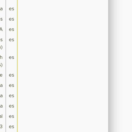
ca
es
os
es
A
es
os
es
n)
ch
es
s)
te
es
ca
es
a
es
ia
es
al
es
03
es