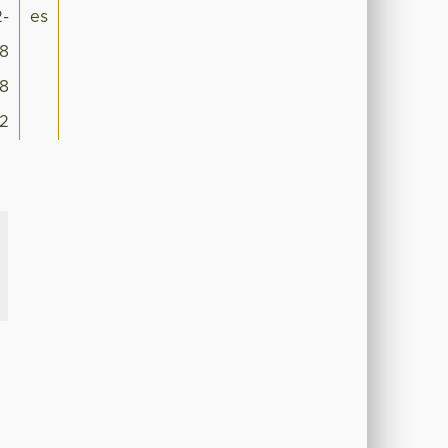
2-
es
8
18
2