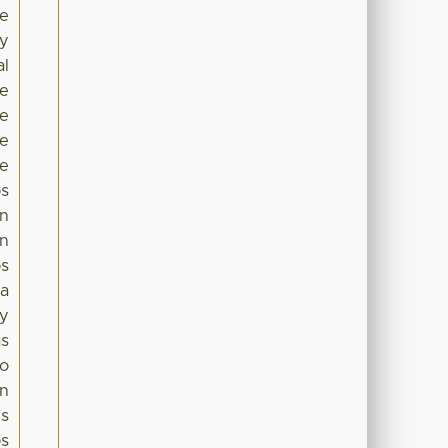
ue
 y
al
je
de
de
de
os
un
ón
os
ra
 y
as
to
en
es
os