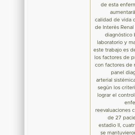
de esta enfer
aumentará 
calidad de vida d
de Interés Renal 
diagnóstico 
laboratorio y m
este trabajo es d
los factores de 
con factores de r
panel dia
arterial sistémi
según los crite
lograr el contro
enfe
reevaluaciones 
de 27 pacie
estadio II, cuat
se mantuvieron