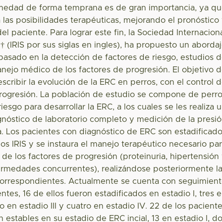
medad de forma temprana es de gran importancia, ya q
las posibilidades terapéuticas, mejorando el pronóstico
el paciente. Para lograr este fin, la Sociedad Internacion
† (IRIS por sus siglas en ingles), ha propuesto un aborda
basado en la detección de factores de riesgo, estudios 
anejo médico de los factores de progresión. El objetivo 
escribir la evolución de la ERC en perros, con el control 
progresión. La población de estudio se compone de perr
iesgo para desarrollar la ERC, a los cuales se les realiza 
gnóstico de laboratorio completo y medición de la presi
ca. Los pacientes con diagnóstico de ERC son estadificad
rios IRIS y se instaura el manejo terapéutico necesario pa
l de los factores de progresión (proteinuria, hipertensión
rmedades concurrentes), realizándose posteriormente l
correspondientes. Actualmente se cuenta con seguimien
ntes, 16 de ellos fueron estadificados en estadio I, tres 
ro en estadio III y cuatro en estadio IV. 22 de los pacient
 estables en su estadio de ERC incial, 13 en estadio I, d