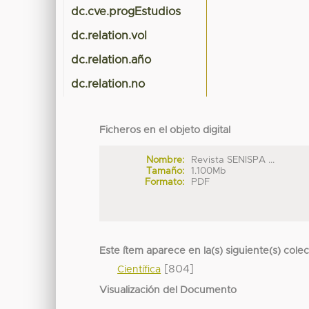
dc.cve.progEstudios
dc.relation.vol
dc.relation.año
dc.relation.no
Ficheros en el objeto digital
Nombre:
Revista SENISPA ...
Tamaño:
1.100Mb
Formato:
PDF
Este ítem aparece en la(s) siguiente(s) cole
[804]
Científica
Visualización del Documento