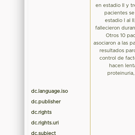
en estadio II y t
pacientes se
estadio I al I
fallecieron dura
Otros 10 pac
asociaron a las 
resultados par
control de fac
hacen lent
proteinuria,
dc.language.iso
dc.publisher
dc.rights
dc.rights.uri
dc.subject