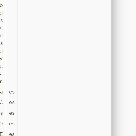
co
el
es
V.
se
os
el
 y
a,
s-
om
pa
es
DC
es
s
es
.0
es
NE
es