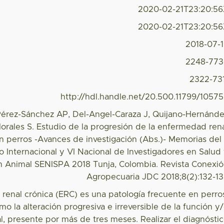
2020-02-21T23:20:5
2020-02-21T23:20:5
2018-07-
2248-773
2322-73
http://hdl.handle.net/20.500.11799/1057
 Pérez-Sánchez AP, Del-Angel-Caraza J, Quijano-Hernánd
 Morales S. Estudio de la progresión de la enfermedad ren
n perros -Avances de investigación (Abs.)- Memorias del
o Internacional y VI Nacional de Investigadores en Salud
n Animal SENISPA 2018 Tunja, Colombia. Revista Conexi
Agropecuaria JDC 2018;8(2):132-1
renal crónica (ERC) es una patología frecuente en perro
mo la alteración progresiva e irreversible de la función y
al, presente por más de tres meses. Realizar el diagnósti