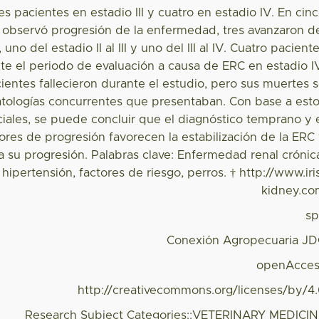
res pacientes en estadio III y cuatro en estadio IV. En cin
 observó progresión de la enfermedad, tres avanzaron d
I, uno del estadio II al III y uno del III al IV. Cuatro pacient
nte el periodo de evaluación a causa de ERC en estadio I
ientes fallecieron durante el estudio, pero sus muertes 
patologías concurrentes que presentaban. Con base a est
ciales, se puede concluir que el diagnóstico temprano y 
tores de progresión favorecen la estabilización de la ERC
a su progresión. Palabras clave: Enfermedad renal crónic
 hipertensión, factores de riesgo, perros. † http://www.iri
kidney.c
s
Conexión Agropecuaria J
openAcces
http://creativecommons.org/licenses/by/4
Research Subject Categories::VETERINARY MEDICI