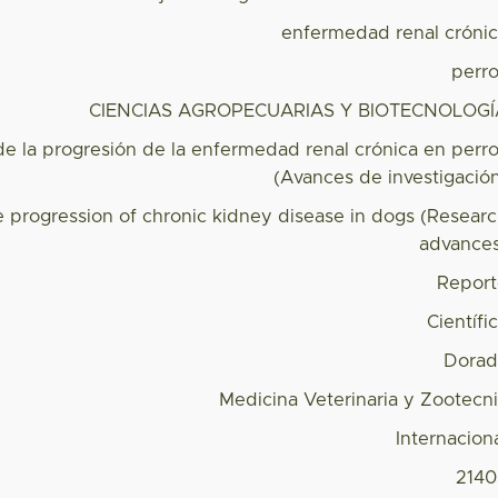
enfermedad renal cróni
perr
CIENCIAS AGROPECUARIAS Y BIOTECNOLOGÍ
de la progresión de la enfermedad renal crónica en perr
(Avances de investigació
e progression of chronic kidney disease in dogs (Resear
advance
Repor
Científi
Dorad
Medicina Veterinaria y Zootecn
Internacion
214