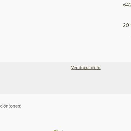
64
20
Ver documento
cción(ones)