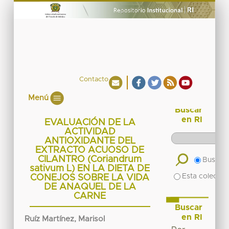
Contacto
Menú
Buscar
en RI
EVALUACIÓN DE LA
ACTIVIDAD
ANTIOXIDANTE DEL
EXTRACTO ACUOSO DE
CILANTRO (Coriandrum
Buscar 
sativum L) EN LA DIETA DE
Esta colecció
CONEJOS SOBRE LA VIDA
DE ANAQUEL DE LA
CARNE
Buscar
en RI
Ruíz Martínez, Marisol