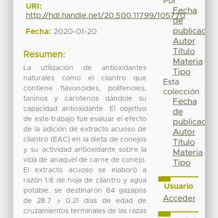
Por
URI:
Fecha
http://hdl.handle.net/20.500.11799/105770
de
publicación
Fecha:
2020-01-20
Autor
Título
Resumen:
Materia
La utilización de antioxidantes
Tipo
naturales como el cilantro que
Esta
contiene flavonoides, polifenoles,
colección
taninos y carotenos dándole su
Fecha
capacidad antioxidante. El objetivo
de
de este trabajo fue evaluar el efecto
publicación
de la adición de extracto acuoso de
Autor
cilantro (EAC) en la dieta de conejos
Título
y su actividad antioxidante sobre la
Materia
vida de anaquel de carne de conejo.
Tipo
El extracto acuoso se elaboró a
razón 1:8 de hoja de cilantro y agua
Usuario
potable, se destinaron 84 gazapos
Acceder
de 28.7 ± 0.21 días de edad de
cruzamientos terminales de las razas