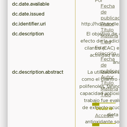
Por
dc.date.available
2
Fecha
de
dc.date.issued
publicación
Autor
dc.identifier.uri
http://hdl.handle.n
Título
dc.description
El objetivo de est
Materia
efecto de la adición
Tipo
Esta
cilantro (EAC) en l
colección
actividad antiox
Fecha
anaqu
de
publicación
dc.description.abstract
La utilización de 
Autor
como el cilantro que
Título
polifenoles, taninos 
Materia
capacidad antioxidan
Tipo
trabajo fue evaluar
de extracto acuoso 
Usuario
dieta de
Acceder
antioxidante sobre