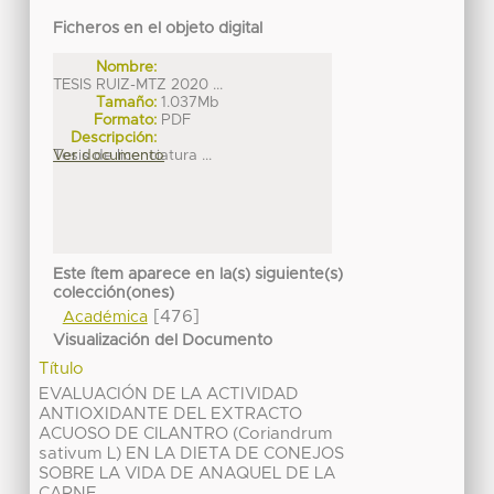
Ficheros en el objeto digital
Nombre:
TESIS RUIZ-MTZ 2020 ...
Tamaño:
1.037Mb
Formato:
PDF
Descripción:
Tesis de licenciatura ...
Ver documento
Este ítem aparece en la(s) siguiente(s)
colección(ones)
[476]
Académica
Visualización del Documento
Título
EVALUACIÓN DE LA ACTIVIDAD
ANTIOXIDANTE DEL EXTRACTO
ACUOSO DE CILANTRO (Coriandrum
sativum L) EN LA DIETA DE CONEJOS
SOBRE LA VIDA DE ANAQUEL DE LA
CARNE