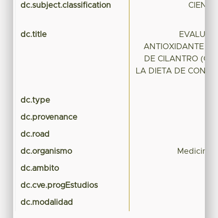
dc.subject.classification
CIENCI
dc.title
EVALUACI
ANTIOXIDANTE D
DE CILANTRO (Cori
LA DIETA DE CONEJ
AN
dc.type
dc.provenance
dc.road
dc.organismo
Medicina V
dc.ambito
dc.cve.progEstudios
dc.modalidad