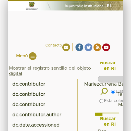
Contacto
Menú
Buscar
Mostrar el registro sencillo del objeto
en RI
digital
dc.contributor
Mariezcurrena Beras
Buscar 
dc.contributor
Tenori
Esta colecció
dc.contributor
Marin
dc.contributor.author
Ruí
Buscar
en RI
dc.date.accessioned
2