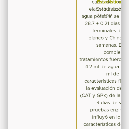
Estadísticas
carne de conejo.
Estadísticas
elaboró a razón 1:
de uso
agua potable, se de
28.7 ± 0.21 días d
terminales de l
blanco y Chinchil
semanas. El d
completame
tratamientos fueron T
4.2 ml de agua + 4
ml de EAC
características físi
la evaluación de la
(CAT y GPx) de la carn
9 días de vid
pruebas enzimáti
influyó en los p
características de la