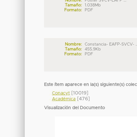
Nombre:
Poster SVCV-EAFP ...
Tamaño:
1.038Mb
Formato:
PDF
Nombre:
Constancia- EAFP-SVCV- ..
Tamaño:
455.9Kb
Formato:
PDF
Este ítem aparece en la(s) siguiente(s) cole
[10019]
Conacyt
[476]
Académica
Visualización del Documento