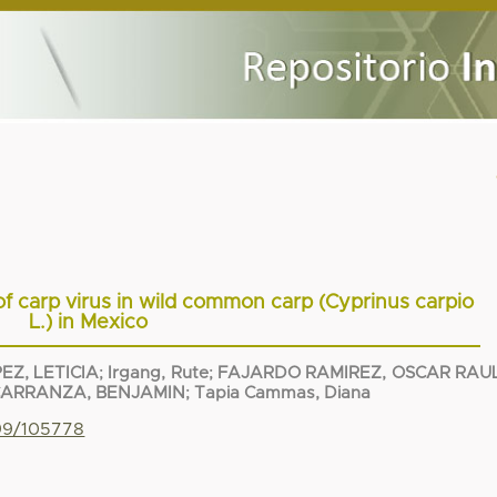
of carp virus in wild common carp (Cyprinus carpio
L.) in Mexico
EZ, LETICIA
;
Irgang, Rute
;
FAJARDO RAMIREZ, OSCAR RAU
ARRANZA, BENJAMIN
;
Tapia Cammas, Diana
799/105778