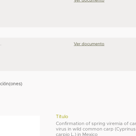
Ver documento
.
Ver documento
cción(ones)
Título
Confirmation of spring viremia of ca
virus in wild common carp (Cyprinus
carpio L.) in Mexico