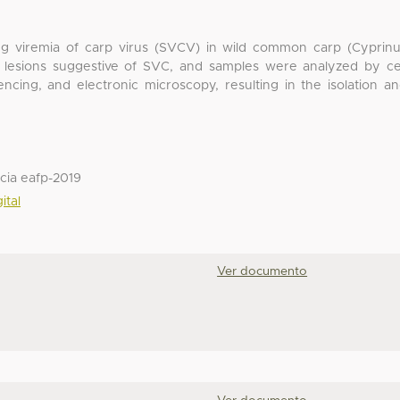
ng viremia of carp virus (SVCV) in wild common carp (Cyprin
ed lesions suggestive of SVC, and samples were analyzed by ce
ncing, and electronic microscopy, resulting in the isolation a
cia eafp-2019
ital
Ver documento